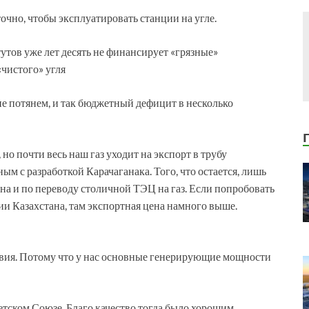
точно, чтобы эксплуатировать станции на угле.
тов уже лет десять не финансирует «грязные»
«чистого» угля
не потянем, и так бюджетный дефицит в несколько
но почти весь наш газ уходит на экспорт в трубу
м с разработкой Карачаганака. Того, что остается, лишь
на и по переводу столичной ТЭЦ на газ. Если попробовать
рии Казахстана, там экспортная цена намного выше.
твия. Потому что у нас основные генерирующие мощности
етском Союзе. Благо качество тогда было хорошим,