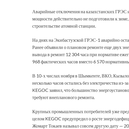
Аварийные отключения на казахстанских ГРЭС и
мощности действительно не подготовили к зиме,
строительстве атомной станции.
На днях на Экибастузской ГРЭС-1 аварийно ост
Ранее объявили о плановом ремонте еще двух эне
вывода в ремонт 12 304 часа при нормативе еже
968 фактических часов вместо 6 570 нормативн
В 10-х числах ноября в Шымкенте, ВКО, Кызыло
несколько часов остались без электричества из-
KEGOC заявил, что большинство энергоустановок
требуют внепланового ремонта.
Крупных промышленных потребителей уже преду
целом KEGOC предупредил о росте энергодефици
Жомарт Токаев называл совсем другую дату — 20