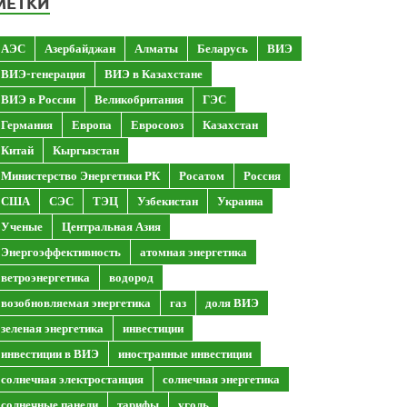
МЕТКИ
АЭС
Азербайджан
Алматы
Беларусь
ВИЭ
ВИЭ-генерация
ВИЭ в Казахстане
ВИЭ в России
Великобритания
ГЭС
Германия
Европа
Евросоюз
Казахстан
Китай
Кыргызстан
Министерство Энергетики РК
Росатом
Россия
США
СЭС
ТЭЦ
Узбекистан
Украина
Ученые
Центральная Азия
Энергоэффективность
атомная энергетика
ветроэнергетика
водород
возобновляемая энергетика
газ
доля ВИЭ
зеленая энергетика
инвестиции
инвестиции в ВИЭ
иностранные инвестиции
солнечная электростанция
солнечная энергетика
солнечные панели
тарифы
уголь