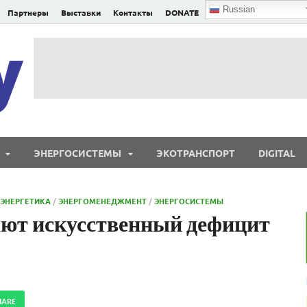
Russian
Партнеры
Выставки
Контакты
DONATE
E²nergy
E²nergy — энергетика Евразии и мира
ЭНЕРГОСИСТЕМЫ
ЭКОТРАНСПОРТ
DIGITAL
ЭНЕРГЕТИКА
/
ЭНЕРГОМЕНЕДЖМЕНТ
/
ЭНЕРГОСИСТЕМЫ
ают искусственный дефицит
HARE