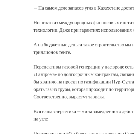
— На самом деле запасов угля в Казахстане доста
Но никто из международных финансовых институ
технологии. Даже при гарантиях использования 
А на бюджетные деньги такое строительство мы 
триллионов тенге.
Перспективы газовой генерации у нас вроде есть, 
«Газпрома» по долгосрочным контрактам, связанны
бы хватило на проект по газификации Нур-Султа
брать газ из трубы, которая проходит по террито
Соответственно, вырастут тарифы.
Вся наша энергетика — мина замедленного дейс
на угле
Построены они 50 и более лет назад еще при Сов