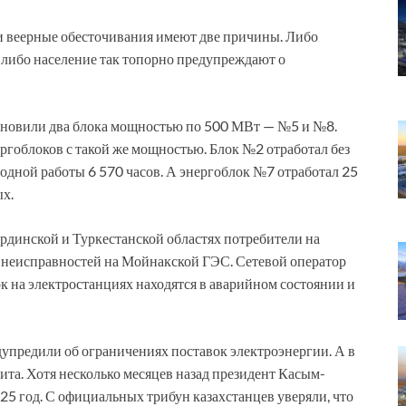
 веерные обесточивания имеют две причины. Либо
 либо население так топорно предупреждают о
ановили два блока мощностью по 500 МВт — №5 и №8.
ргоблоков с такой же мощностью. Блок №2 отработал без
годной работы 6 570 часов. А энергоблок №7 отработал 25
ых.
рдинской и Туркестанской областях потребители на
за неисправностей на Мойнакской ГЭС. Сетевой оператор
 на электростанциях находятся в аварийном состоянии и
предили об ограничениях поставок электроэнергии. А в
та. Хотя несколько месяцев назад президент Касым-
25 год. С официальных трибун казахстанцев уверяли, что