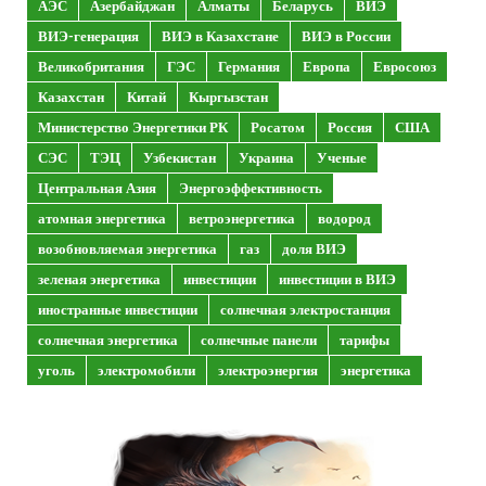
АЭС
Азербайджан
Алматы
Беларусь
ВИЭ
ВИЭ-генерация
ВИЭ в Казахстане
ВИЭ в России
Великобритания
ГЭС
Германия
Европа
Евросоюз
Казахстан
Китай
Кыргызстан
Министерство Энергетики РК
Росатом
Россия
США
СЭС
ТЭЦ
Узбекистан
Украина
Ученые
Центральная Азия
Энергоэффективность
атомная энергетика
ветроэнергетика
водород
возобновляемая энергетика
газ
доля ВИЭ
зеленая энергетика
инвестиции
инвестиции в ВИЭ
иностранные инвестиции
солнечная электростанция
солнечная энергетика
солнечные панели
тарифы
уголь
электромобили
электроэнергия
энергетика