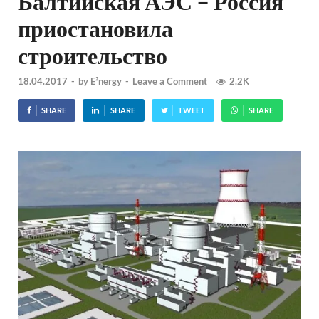
Балтийская АЭС – Россия
приостановила
строительство
18.04.2017
-
by
E²nergy
-
Leave a Comment
2.2K
SHARE
SHARE
TWEET
SHARE