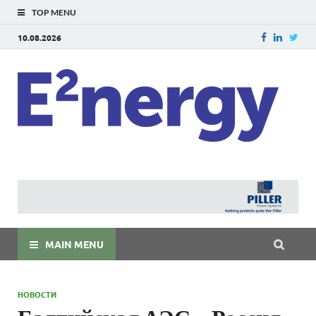
TOP MENU
10.08.2026
E
E²ner
энерг
Евраз
мира
MAIN MENU
НОВОСТИ