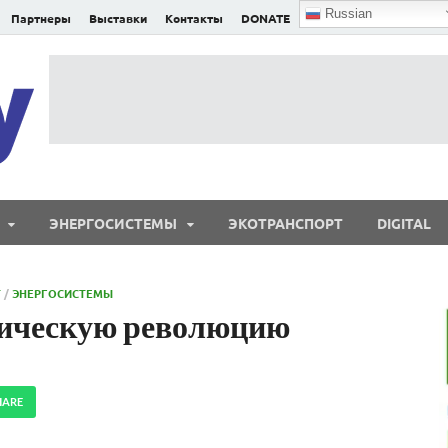
Russian
Партнеры
Выставки
Контакты
DONATE
E²nergy
E²nergy — энергетика Евразии и мира
ЭНЕРГОСИСТЕМЫ
ЭКОТРАНСПОРТ
DIGITAL
Т
/
ЭНЕРГОСИСТЕМЫ
етическую революцию
HARE