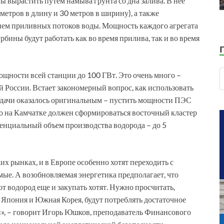
 вырастить путём намыва грунта со дна залива. В нее
етров в длину и 30 метров в ширину), а также
ием приливных потоков воды. Мощность каждого агрегата
рбины будут работать как во время прилива, так и во время
щности всей станции до 100 ГВт. Это очень много –
России. Встает закономерный вопрос, как использовать
задачи оказалось оригинальным – пустить мощности ПЭС
но на Камчатке должен сформироваться восточный кластер
тенциальный объем производства водорода – до 5
ких рынках, и в Европе особенно хотят переходить с
ые. А возобновляемая энергетика предполагает, что
от водород еще и закупать хотят. Нужно просчитать,
 Япония и Южная Корея, будут потреблять достаточное
гой», – говорит Игорь Юшков, преподаватель Финансового