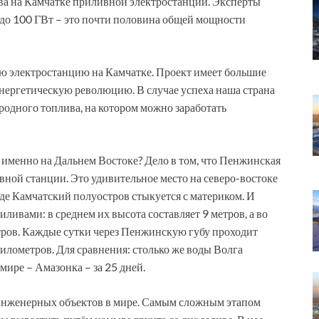
а на Камчатке приливной электростанции. Эксперты
 до 100 ГВт – это почти половина общей мощности
ю электростанцию на Камчатке. Проект имеет большие
нергетическую революцию. В случае успеха наша страна
одного топлива, на котором можно заработать
 именно на Дальнем Востоке? Дело в том, что Пенжинская
вной станции. Это удивительное место на северо-востоке
 где Камчатский полуостров стыкуется с материком. И
ивами: в среднем их высота составляет 9 метров, а во
тров. Каждые сутки через Пенжинскую губу проходит
лометров. Для сравнения: столько же воды Волга
 мире – Амазонка – за 25 дней.
нженерных объектов в мире. Самым сложным этапом