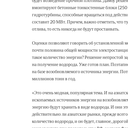
будет возведение прочной плотины. Дамбу решены
вмонтируют бетонные тонкостенные блоки (250 м
гидротурбины, способные вращаться под действ
составит 20 МВт. Причем, важно отметить, что ту
отлива, то есть никогда не будут простаивать.
Оценки позволяют говорить об установленной мо
почти половина общей мощности электростанций 
такое количество энергии? Решение непростой 
на получение водорода. Уже готов план. Поэтап
на базе возобновляемого источника энергии. По
миллионов тонн в год.
«Это очень модная, популярная тема. И на азиатс
ископаемых источников энергии на возобновляем
энергию будут хранить в виде водорода. И они эт
действительно ли азиатские рынки, прежде всего
количество водорода, и он будет, главное, доро