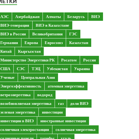
МЕТКИ
АЭС
Азербайджан
Алматы
Беларусь
ВИЭ
ВИЭ-генерация
ВИЭ в Казахстане
ВИЭ в России
Великобритания
ГЭС
Германия
Европа
Евросоюз
Казахстан
Китай
Кыргызстан
Министерство Энергетики РК
Росатом
Россия
США
СЭС
ТЭЦ
Узбекистан
Украина
Ученые
Центральная Азия
Энергоэффективность
атомная энергетика
ветроэнергетика
водород
возобновляемая энергетика
газ
доля ВИЭ
зеленая энергетика
инвестиции
инвестиции в ВИЭ
иностранные инвестиции
солнечная электростанция
солнечная энергетика
солнечные панели
тарифы
уголь