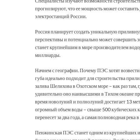
Специалисты изучают возможности строительств
прогнозируют, что ее мощность может составить
электростанций России.
Россия планирует создать уникальную приливну
перспективы и потенциально может совершить э
станет крупнейшим в мире производителем водор
миллиарды.
Начнем с географии. Почему ПЭС хотят возвести
губа идеально подходит для строительства прили
залива Шелихова в Охотском море – как раз там,
удивительно оно наивысшими в Тихом океане прил
время новолуний и полнолуний достигает 13 ме
огромный объем воды – свыше 500 кубических ки
перенесет за два года, а самая полноводная река в
Пенжинская ПЭС станет одним из крупнейших и