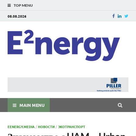
TOP MENU
08.08.2026
E
E²ner
энерг
Евраз
мира
MAIN MENU
EENERGY.MEDIA
/
НОВОСТИ
/
ЭКОТРАНСПОРТ