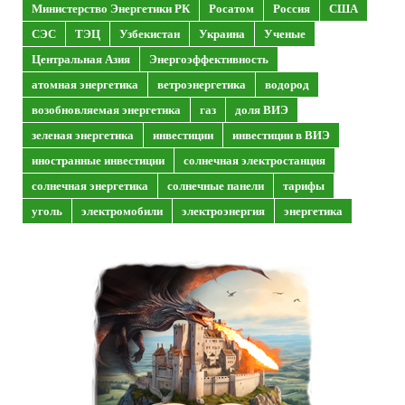
Министерство Энергетики РК
Росатом
Россия
США
СЭС
ТЭЦ
Узбекистан
Украина
Ученые
Центральная Азия
Энергоэффективность
атомная энергетика
ветроэнергетика
водород
возобновляемая энергетика
газ
доля ВИЭ
зеленая энергетика
инвестиции
инвестиции в ВИЭ
иностранные инвестиции
солнечная электростанция
солнечная энергетика
солнечные панели
тарифы
уголь
электромобили
электроэнергия
энергетика