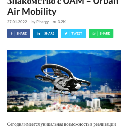
Знакомство с UAM – Urban
Air Mobility
27.01.2022
-
by
E²nergy
3.2K
SHARE
SHARE
TWEET
SHARE
Сегодня имеется уникальная возможность в реализации