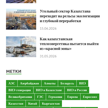
Угольный сектор Казахстана
переходит на рельсы экологизации
и глубокой переработки
15.06.2026
Как казахстанская
теплоэнергетика пытается выйти
из «красной зоны»
31.05.2026
МЕТКИ
АЭС
Азербайджан
Алматы
Беларусь
ВИЭ
ВИЭ-генерация
ВИЭ в Казахстане
ВИЭ в России
Великобритания
ГЭС
Германия
Европа
Евросоюз
Казахстан
Китай
Кыргызстан