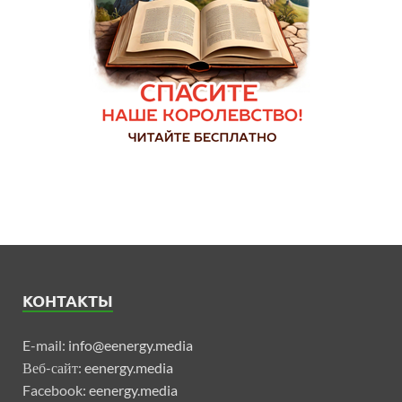
КОНТАКТЫ
E-mail:
info@eenergy.media
Веб-сайт:
eenergy.media
Facebook:
eenergy.media