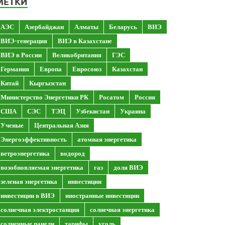
МЕТКИ
АЭС
Азербайджан
Алматы
Беларусь
ВИЭ
ВИЭ-генерация
ВИЭ в Казахстане
ВИЭ в России
Великобритания
ГЭС
Германия
Европа
Евросоюз
Казахстан
Китай
Кыргызстан
Министерство Энергетики РК
Росатом
Россия
США
СЭС
ТЭЦ
Узбекистан
Украина
Ученые
Центральная Азия
Энергоэффективность
атомная энергетика
ветроэнергетика
водород
возобновляемая энергетика
газ
доля ВИЭ
зеленая энергетика
инвестиции
инвестиции в ВИЭ
иностранные инвестиции
солнечная электростанция
солнечная энергетика
солнечные панели
тарифы
уголь