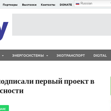
Russian
Партнеры
Выставки
Контакты
DONATE
E²nergy
E²nergy — энергетика Евразии и мира
ЭНЕРГОСИСТЕМЫ
ЭКОТРАНСПОРТ
DIGITAL
одписали первый проект в
асности
HARE