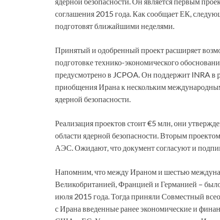
ядерной безопасности. Он является первым прое
соглашения 2015 года. Как сообщает ЕК, следую
подготовят ближайшими неделями.
Принятый и одобренный проект расширяет возмо
подготовке технико-экономического обоснования
предусмотрено в JCPOA. Он поддержит INRA в р
приобщения Ирана к нескольким международным
ядерной безопасности.
Реализация проектов стоит €5 млн, они утвержд
области ядерной безопасности. Вторым проектом
АЭС. Ожидают, что документ согласуют и подп
Напомним, что между Ираном и шестью междуна
Великобританией, Францией и Германией – было
июля 2015 года. Тогда приняли Совместный все
с Ирана введенные ранее экономические и фина