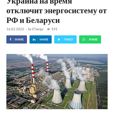
Украина на время
отключит энергосистему от
РФ и Беларуси
16.02.2022
-
by
E²nergy
931
SHARE
SHARE
TWEET
SHARE