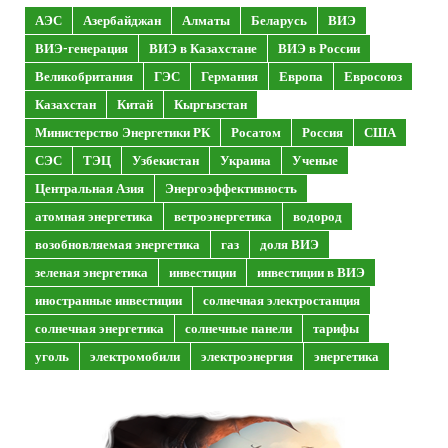
АЭС
Азербайджан
Алматы
Беларусь
ВИЭ
ВИЭ-генерация
ВИЭ в Казахстане
ВИЭ в России
Великобритания
ГЭС
Германия
Европа
Евросоюз
Казахстан
Китай
Кыргызстан
Министерство Энергетики РК
Росатом
Россия
США
СЭС
ТЭЦ
Узбекистан
Украина
Ученые
Центральная Азия
Энергоэффективность
атомная энергетика
ветроэнергетика
водород
возобновляемая энергетика
газ
доля ВИЭ
зеленая энергетика
инвестиции
инвестиции в ВИЭ
иностранные инвестиции
солнечная электростанция
солнечная энергетика
солнечные панели
тарифы
уголь
электромобили
электроэнергия
энергетика