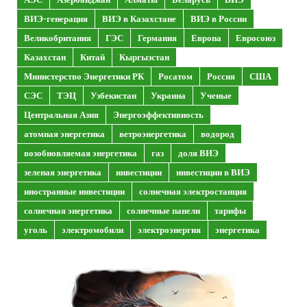
ВИЭ-генерация
ВИЭ в Казахстане
ВИЭ в России
Великобритания
ГЭС
Германия
Европа
Евросоюз
Казахстан
Китай
Кыргызстан
Министерство Энергетики РК
Росатом
Россия
США
СЭС
ТЭЦ
Узбекистан
Украина
Ученые
Центральная Азия
Энергоэффективность
атомная энергетика
ветроэнергетика
водород
возобновляемая энергетика
газ
доля ВИЭ
зеленая энергетика
инвестиции
инвестиции в ВИЭ
иностранные инвестиции
солнечная электростанция
солнечная энергетика
солнечные панели
тарифы
уголь
электромобили
электроэнергия
энергетика