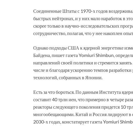
Соединенные Штаты с 1970-х годов воздерживал
быстрых нейтронах, и у них мало наработок в эт
скорее только в научно-исследовательских про
сотрудничество, полагая, что у нее накоплен оп
Однако подходы США к ядерной энергетике из
Байдена, пишет газета Yomiuri Shimbun, опреде
направлений своей политики и стремится занять
числе и благодаря ускорению темпов разработки
технологий, собранных в Японии.
Есть за что бороться. По данным Института яде
составит 40 трлн иен, что примерно в четыре раза
реакторы следующего поколения придется 10 трл
многообещающими. Китай и Россия лидируют в 
2030-х годах, констатирует газета Yomiuri Shimb