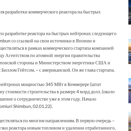
я разработки коммерческого реактора на быстрых
по разработке реактора на быстрых нейтронах следующего
imbun со ссылкой на свои источники в Японии и
ществляться в рамках коммерческого стартапа компанией
ду Агентством по атомной энергии правительства
с японской стороны и Министерством энергетики США и
Биллом Гейтсом, – с американской. Он же глава стартапа.
нейтронах мощностью 345 МВт в Кеммерере (штат
у стоимости строительства в размере 4 млрд долл. (около
шение о сотрудничестве уже в этом году. Начало
omiuri Shimbun, 02.01.22).
ществляться по многим направлениям. В первую очередь –
узки реактора новым топливом и удалении отработанного,