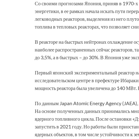
Со своими прогнозами Япония, приняв в 1970-х 
энергетики, в ее рамках начала искать пути пер
легководных реакторов, выделения из него плут
топлива в тепловых реакторах, что позволяет сни
В реакторе на быстрых нейтронах охлаждение ос
наиболее распространенных сейчас реакторов, т
до 3,5%, а в быстрых – до 30%. В Япония уже эк
Первый японский экспериментальный реактор на
исследовательском центре в префектуре Ибараки.
мощность реактора была увеличена до 140 МВт. Н
По данным Japan Atomic Energy Agency (JAEA), р
На основе полученных данных принимались мно
ядерного топливного цикла. После остановки «Д
запустить в 2021 году. Но работы были приоста
ядерных объектов, в том числе устойчивости к 