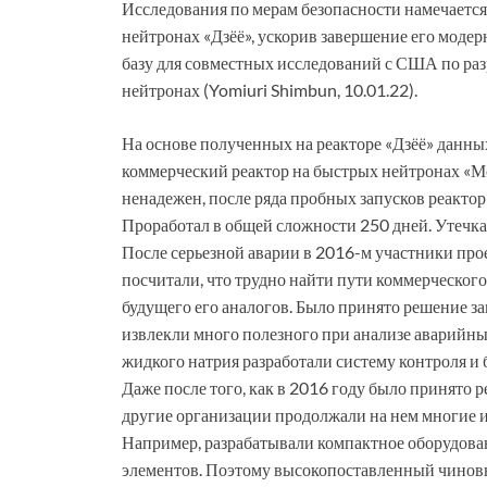
Исследования по мерам безопасности намечается
нейтронах «Дзёё», ускорив завершение его модер
базу для совместных исследований с США по раз
нейтронах (Yomiuri Shimbun, 10.01.22).
На основе полученных на реакторе «Дзёё» данны
коммерческий реактор на быстрых нейтронах «Мо
ненадежен, после ряда пробных запусков реактор
Проработал в общей сложности 250 дней. Утечка 
После серьезной аварии в 2016-м участники про
посчитали, что трудно найти пути коммерческого
будущего его аналогов. Было принято решение з
извлекли много полезного при анализе аварийных
жидкого натрия разработали систему контроля и
Даже после того, как в 2016 году было принято
другие организации продолжали на нем многие и
Например, разрабатывали компактное оборудова
элементов. Поэтому высокопоставленный чино