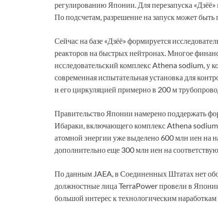
регулированию Японии. Для перезапуска «Дзёё» 
По подсчетам, разрешение на запуск может быть 
Сейчас на базе «Дзёё» формируется исследовател
реакторов на быстрых нейтронах. Многое финан
исследовательский комплекс Athena sodium, у ко
современная испытательная установка для конт
и его циркуляцией примерно в 200 м трубопрово
Правительство Японии намерено поддержать фор
Ибараки, включающего комплекс Athena sodium 
атомной энергии уже выделено 600 млн иен на н
дополнительно еще 300 млн иен на соответству
По данным JAEA, в Соединенных Штатах нет обо
должностные лица TerraPower провели в Японии 
большой интерес к технологическим наработкам