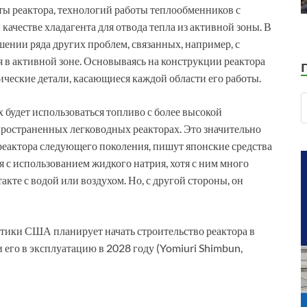
ты реактора, технологий работы теплообменников с
качестве хладагента для отвода тепла из активной зоны. В
шении ряда других проблем, связанных, например, с
 в активной зоне. Основываясь на конструкции реактора
ические детали, касающиеся каждой области его работы.
 будет использоваться топливо с более высокой
спространенных легководных реакторах. Это значительно
реактора следующего поколения, пишут японские средства
 с использованием жидкого натрия, хотя с ним много
акте с водой или воздухом. Но, с другой стороны, он
тики США планирует начать строительство реактора в
и его в эксплуатацию в 2028 году (Yomiuri Shimbun,