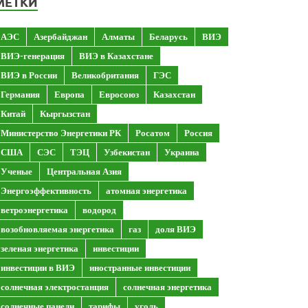
МЕТКИ
АЭС
Азербайджан
Алматы
Беларусь
ВИЭ
ВИЭ-генерация
ВИЭ в Казахстане
ВИЭ в России
Великобритания
ГЭС
Германия
Европа
Евросоюз
Казахстан
Китай
Кыргызстан
Министерство Энергетики РК
Росатом
Россия
США
СЭС
ТЭЦ
Узбекистан
Украина
Ученые
Центральная Азия
Энергоэффективность
атомная энергетика
ветроэнергетика
водород
возобновляемая энергетика
газ
доля ВИЭ
зеленая энергетика
инвестиции
инвестиции в ВИЭ
иностранные инвестиции
солнечная электростанция
солнечная энергетика
солнечные панели
тарифы
уголь