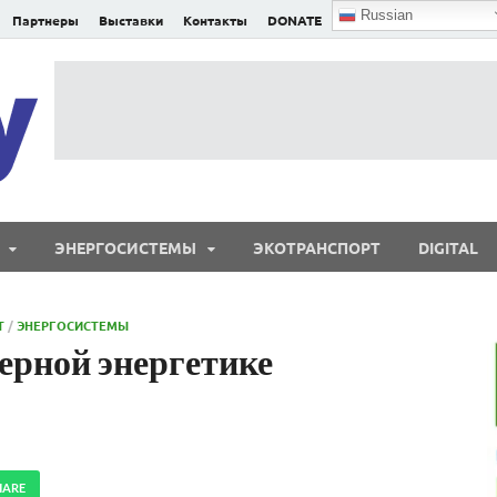
Russian
Партнеры
Выставки
Контакты
DONATE
E²nergy
E²nergy — энергетика Евразии и мира
ЭНЕРГОСИСТЕМЫ
ЭКОТРАНСПОРТ
DIGITAL
Т
/
ЭНЕРГОСИСТЕМЫ
ерной энергетике
HARE