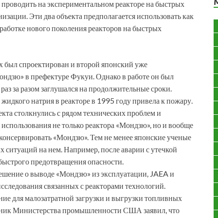
 проводить на экспериментальном реакторе на быстрых
низации. Эти два объекта предполагается использовать как
работке нового поколения реакторов на быстрых
х был спроектирован и второй японский уже
ндзю» в префектуре Фукуи. Однако в работе он был
 раз за разом заглушался на продолжительные сроки.
жидкого натрия в реакторе в 1995 году привела к пожару.
екта столкнулись с рядом технических проблем и
 использования не только реактора «Мондзю», но и вообще
аконсервировать «Мондзю». Тем не менее японские ученые
 ситуаций на нем. Например, после аварии с утечкой
 быстрого предотвращения опасности.
 решение о выводе «Мондзю» из эксплуатации, JAEA и
сследования связанных с реакторами технологий.
ние для малозатратной загрузки и выгрузки топливных
вник Министерства промышленности США заявил, что