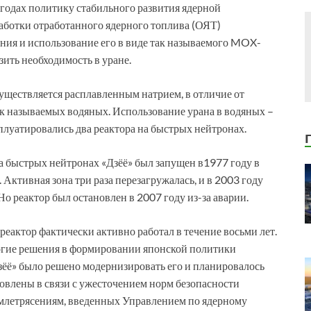
годах политику стабильного развития ядерной
еработки отработанного ядерного топлива (ОЯТ)
ония и использование его в виде так называемого MOX-
зить необходимость в уране.
уществляется расплавленным натрием, в отличие от
ак называемых водяных. Использование урана в водяных –
сплуатировались два реактора на быстрых нейтронах.
 быстрых нейтронах «Дзёё» был запущен в1977 году в
 Активная зона три раза перезагружалась, и в 2003 году
о реактор был остановлен в 2007 году из-за аварии.
еактор фактически активно работал в течение восьми лет.
гие решения в формировании японской политики
зёё» было решено модернизировать его и планировалось
новлены в связи с ужесточением норм безопасности
землетрясениям, введенных Управлением по ядерному