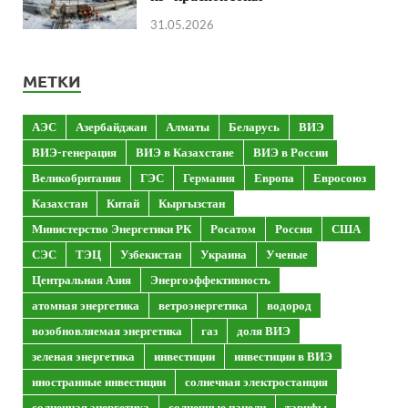
31.05.2026
МЕТКИ
АЭС
Азербайджан
Алматы
Беларусь
ВИЭ
ВИЭ-генерация
ВИЭ в Казахстане
ВИЭ в России
Великобритания
ГЭС
Германия
Европа
Евросоюз
Казахстан
Китай
Кыргызстан
Министерство Энергетики РК
Росатом
Россия
США
СЭС
ТЭЦ
Узбекистан
Украина
Ученые
Центральная Азия
Энергоэффективность
атомная энергетика
ветроэнергетика
водород
возобновляемая энергетика
газ
доля ВИЭ
зеленая энергетика
инвестиции
инвестиции в ВИЭ
иностранные инвестиции
солнечная электростанция
солнечная энергетика
солнечные панели
тарифы