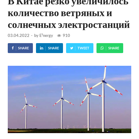
В Китае резко увеличилось
количество ветряных и
солнечных электростанций
03.04.2022
-
by
E²nergy
910
SHARE
SHARE
TWEET
SHARE