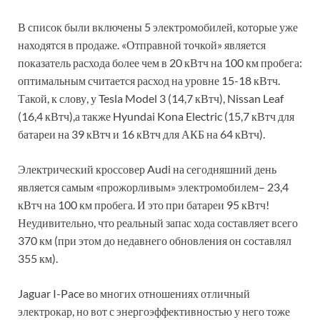
В список были включены 5 электромобилей, которые уже
находятся в продаже. «Отправной точкой» является
показатель расхода более чем в 20 кВтч на 100 км пробега:
оптимальным считается расход на уровне 15-18 кВтч.
Такой, к слову, у Tesla Model 3 (14,7 кВтч), Nissan Leaf
(16,4 кВтч),а также Hyundai Kona Electric (15,7 кВтч для
батареи на 39 кВтч и 16 кВтч для АКБ на 64 кВтч).
Электрический кроссовер Audi на сегодняшний день
является самым «прожорливым» электромобилем– 23,4
кВтч на 100 км пробега. И это при батареи 95 кВтч!
Неудивительно, что реальный запас хода составляет всего
370 км (при этом до недавнего обновления он составлял
355 км).
Jaguar I-Pace во многих отношениях отличный
электрокар, но вот с энергоэффективностью у него тоже