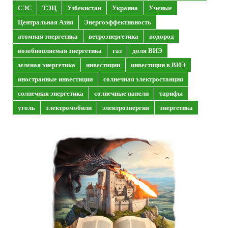
СЭС
ТЭЦ
Узбекистан
Украина
Ученые
Центральная Азия
Энергоэффективность
атомная энергетика
ветроэнергетика
водород
возобновляемая энергетика
газ
доля ВИЭ
зеленая энергетика
инвестиции
инвестиции в ВИЭ
иностранные инвестиции
солнечная электростанция
солнечная энергетика
солнечные панели
тарифы
уголь
электромобили
электроэнергия
энергетика