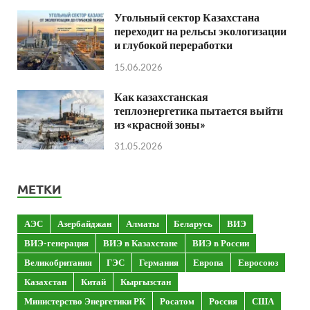
Угольный сектор Казахстана
переходит на рельсы экологизации
и глубокой переработки
15.06.2026
Как казахстанская
теплоэнергетика пытается выйти
из «красной зоны»
31.05.2026
МЕТКИ
АЭС
Азербайджан
Алматы
Беларусь
ВИЭ
ВИЭ-генерация
ВИЭ в Казахстане
ВИЭ в России
Великобритания
ГЭС
Германия
Европа
Евросоюз
Казахстан
Китай
Кыргызстан
Министерство Энергетики РК
Росатом
Россия
США