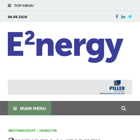
TOP MENU
06.08.2026
E
E²ner
энерг
Евраз
мира
MAIN MENU
ЭКОТРАНСПОРТ
/
НОВОСТИ