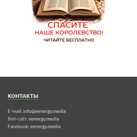
КОНТАКТЫ
E-mail:
info@eenergy.media
Веб-сайт:
eenergy.media
Facebook:
eenergy.media