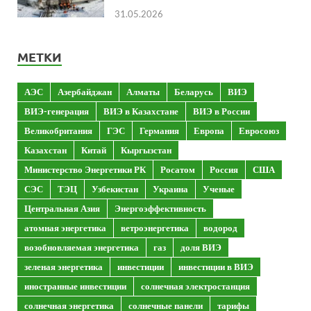
31.05.2026
МЕТКИ
АЭС
Азербайджан
Алматы
Беларусь
ВИЭ
ВИЭ-генерация
ВИЭ в Казахстане
ВИЭ в России
Великобритания
ГЭС
Германия
Европа
Евросоюз
Казахстан
Китай
Кыргызстан
Министерство Энергетики РК
Росатом
Россия
США
СЭС
ТЭЦ
Узбекистан
Украина
Ученые
Центральная Азия
Энергоэффективность
атомная энергетика
ветроэнергетика
водород
возобновляемая энергетика
газ
доля ВИЭ
зеленая энергетика
инвестиции
инвестиции в ВИЭ
иностранные инвестиции
солнечная электростанция
солнечная энергетика
солнечные панели
тарифы