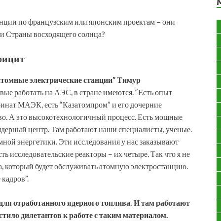
анции по французским или японским проектам – они
и и Страны восходящего солнца?
фицит
атомные электрические станции” Тимур
овые работать на АЭС, в стране имеются. “Есть опыт
инат МАЭК, есть “Казатомпром” и его дочерние
во. А это высокотехнологичный процесс. Есть мощные
ядерный центр. Там работают наши специалисты, ученые.
омной энергетики. Эти исследования у нас заказывают
ть исследовательские реакторы – их четыре. Так что я не
а, который будет обслуживать атомную электростанцию.
кадров”.
для отработанного ядерного топлива. И там работают
ило дилетантов к работе с таким материалом.