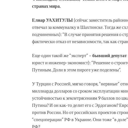
странах мира.
Елнар УАХИТУЛЫ
(сейчас заместитель районн
отвечал за коммуналку в Шахтинске. Тогда же сх
подчиненных): “В случае принятия решения о ст
фактически отказ от независимости, так как стран
Еще один такой же “эксперт” –
бывший депутат
юрист и инженер-экономист): “Решение о строит
Путиным. Доли в этом пироге уже поделены”.
У Турции с Россией, мягко говоря, “нервные” от
миллиарда долларов со сроком эксплуатации мин
устойчивостью к землетрясениям 9 баллов по шкал
Путина? И он как-то делит его с Эрдоганом? Ев
против России. Но от российских проектов строи
“спецоперации” РФ в Украине. Они тоже “в доле”
РФ?