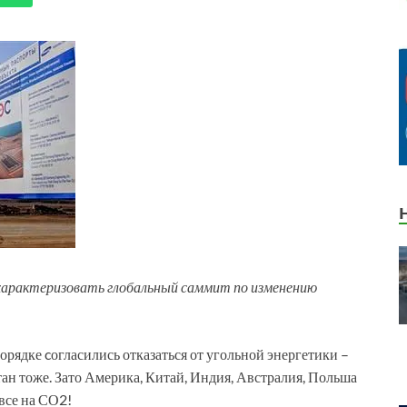
арактеризовать глобальный саммит по изменению
рядке cогласились отказаться от угольной энергетики –
тан тоже. Зато Америка, Китай, Индия, Австралия, Польша
 все на СО2!