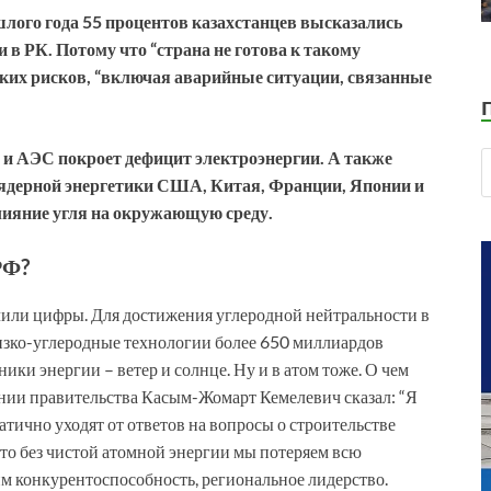
лого года 55 процентов казахстанцев высказались
 в РК. Потому что “страна не готова к такому
еских рисков, “включая аварийные ситуации, связанные
, и АЭС покроет дефицит электроэнергии. А также
 ядерной энергетики США, Китая, Франции, Японии и
влияние угля на окружающую среду.
РФ?
учили цифры. Для достижения углеродной нейтральности в
низко-углеродные технологии более 650 миллиардов
ики энергии – ветер и солнце. Ну и в атом тоже. О чем
дании правительства Касым-Жомарт Кемелевич сказал: “Я
тично уходят от ответов на вопросы о строительстве
что без чистой атомной энергии мы потеряем всю
им конкурентоспособность, региональное лидерство.