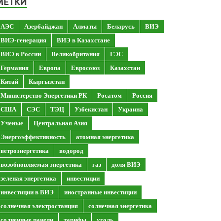
МЕТКИ
АЭС
Азербайджан
Алматы
Беларусь
ВИЭ
ВИЭ-генерация
ВИЭ в Казахстане
ВИЭ в России
Великобритания
ГЭС
Германия
Европа
Евросоюз
Казахстан
Китай
Кыргызстан
Министерство Энергетики РК
Росатом
Россия
США
СЭС
ТЭЦ
Узбекистан
Украина
Ученые
Центральная Азия
Энергоэффективность
атомная энергетика
ветроэнергетика
водород
возобновляемая энергетика
газ
доля ВИЭ
зеленая энергетика
инвестиции
инвестиции в ВИЭ
иностранные инвестиции
солнечная электростанция
солнечная энергетика
солнечные панели
тарифы
уголь