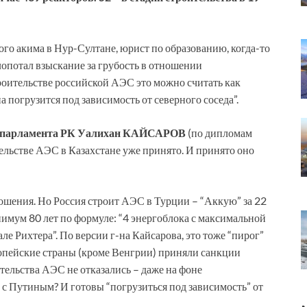
ого акима в Нур-Султане, юрист по образованию, когда-то
лопотал взыскание за грубость в отношении
роительстве российской АЭС это можно считать как
а погрузится под зависимость от северного соседа”.
 парламента РК Уалихан КАЙСАРОВ
(по дипломам
ельстве АЭС в Казахстане уже принято. И принято оно
ношения. Но Россия строит АЭС в Турции – “Аккую” за 22
имум 80 лет по формуле: “4 энергоблока с максимальной
е Рихтера”. По версии г-на Кайсарова, это тоже “пирог”
ропейские страны (кроме Венгрии) приняли санкции
тельства АЭС не отказались – даже на фоне
 с Путиным? И готовы “погрузиться под зависимость” от