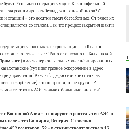
не будут. Угольная генерация уходит. Как профильный
ит смысла реанимировать безнадежных покойников? C
ов и станций – это десятки тысяч безработных. От рядовых
специалистов со стажем. Так что процесс закрытия шахт и
 модернизация угольных электростанций, г-н Кнар не
ахстане вот что сказал: “Рано или поздно на Балхашской
Прим. авт.
) вместо первоначальных квалифицированных
казахстанские (тут идет грязное оскорбление в адрес
нтре управления “КазСат”, где российские спецы из
пять оскорбление): это не трогай, то не крути… А
ия может строить АЭС только с большими рисками”.
Юго-Восточной Азии – планируют строительство АЭС в
ом числе – это Болгария, Венгрия, Словения,
час 439 реакторов. 52 – в стадии строительства в 19