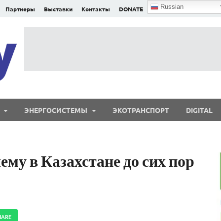
Russian
Партнеры
Выставки
Контакты
DONATE
E²nergy
E²nergy — энергетика Евразии и мира
ЭНЕРГОСИСТЕМЫ
ЭКОТРАНСПОРТ
DIGITAL
ему в Казахстане до сих пор
HARE