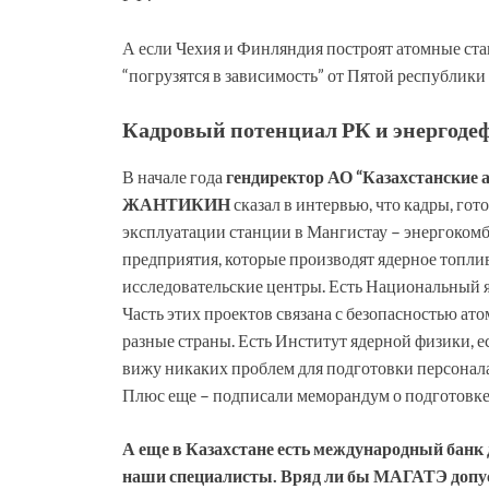
А если Чехия и Финляндия построят атомные ст
“погрузятся в зависимость” от Пятой республик
Кадровый потенциал РК и энергоде
В начале года
гендиректор АО “Казахстанские 
ЖАНТИКИН
сказал в интервью, что кадры, гот
эксплуатации станции в Мангистау – энергокомб
предприятия, которые производят ядерное топли
исследовательские центры. Есть Национальный 
Часть этих проектов связана с безопасностью ат
разные страны. Есть Институт ядерной физики, ес
вижу никаких проблем для подготовки персонал
Плюс еще – подписали меморандум о подготовке 
А еще в Казахстане есть международный банк 
наши специалисты. Вряд ли бы МАГАТЭ допуст