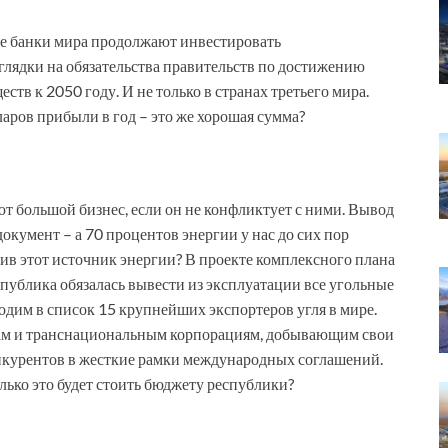
ые банки мира продолжают инвестировать
глядки на обязательства правительств по достижению
тв к 2050 году. И не только в странах третьего мира.
аров прибыли в год – это же хорошая сумма?
т большой бизнес, если он не конфликтует с ними. Вывод
окумент – а 70 процентов энергии у нас до сих пор
хив этот источник энергии? В проекте комплексного плана
публика обязалась вывести из эксплуатации все угольные
одим в список 15 крупнейших экспортеров угля в мире.
ам и транснациональным корпорациям, добывающим свои
онкурентов в жесткие рамки международных соглашений.
лько это будет стоить бюджету республики?