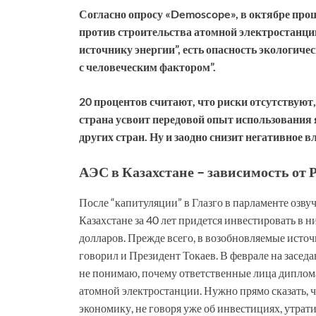
Согласно опросу «Demoscope», в октябре прош
против строительства атомной электростанции
источнику энергии”, есть опасность экологич
с человеческим фактором”.
20 процентов считают, что риски отсутствуют
страна усвоит передовой опыт использования
других стран. Ну и заодно снизит негативное 
АЭС в Казахстане – зависимость от 
После “капитуляции” в Глазго в парламенте озв
Казахстане за 40 лет придется инвестировать в 
долларов. Прежде всего, в возобновляемые источн
говорил и Президент Токаев. В феврале на засе
не понимаю, почему ответственные лица диплома
атомной электростанции. Нужно прямо сказать, 
экономику, не говоря уже об инвестициях, утрат