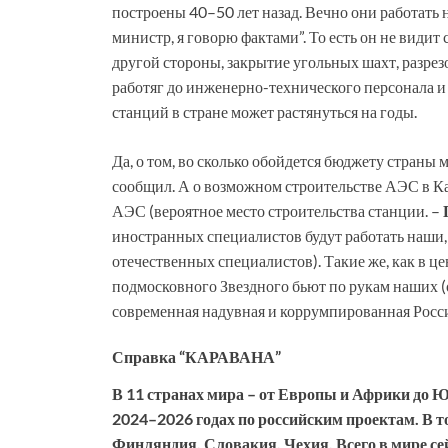
построены 40–50 лет назад. Вечно они работать 
министр, я говорю фактами”. То есть он не вид
другой стороны, закрытие угольных шахт, разрез
работяг до инженерно-технического персонала и 
станций в стране может растянуться на годы.
Да, о том, во сколько обойдется бюджету страны
сообщил. А о возможном строительстве АЭС в Каз
АЭС (вероятное место строительства станции. –
иностранных специалистов будут работать наши, 
отечественных специалистов). Такие же, как в це
подмосковного Звездного бьют по рукам наших (о
современная надувная и коррумпированная Росс
Справка “КАРАВАНА”
В 11 странах мира – от Европы и Африки до 
2024–2026 годах по российским проектам. В т
Финляндия, Словакия, Чехия. Всего в мире сей