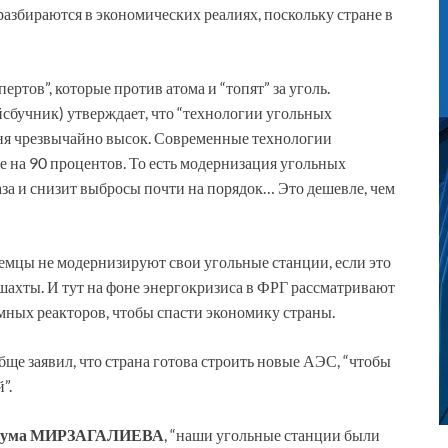
разбираются в экономических реалиях, поскольку стране в
ртов”, которые против атома и “топят” за уголь.
сбучник) утверждает, что “технологии угольных
дня чрезвычайно высок. Современные технологии
е на 90 процентов. То есть модернизация угольных
аза и снизит выбросы почти на порядок… Это дешевле, чем
емцы не модернизируют свои угольные станции, если это
 шахты. И тут на фоне энергокризиса в ФРГ рассматривают
мных реакторов, чтобы спасти экономику страны.
бще заявил, что страна готова строить новые АЭС, “чтобы
”.
агзума МИРЗАГАЛИЕВА
, “наши угольные станции были