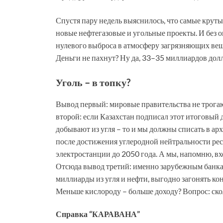
Спустя пару недель выяснилось, что самые крут
новые нефтегазовые и угольные проекты. И без о
нулевого выброса в атмосферу загрязняющих вещес
Деньги не пахнут? Ну да, 33–35 миллиардов долл
Уголь – в топку?
Вывод первый: мировые правительства не трогаю
второй: если Казахстан подписал этот итоговый д
добывают из угля – то и мы должны списать в ар
после достижения углеродной нейтральности рес
электростанции до 2050 года. А мы, напомню, вх
Отсюда вывод третий: именно зарубежным банк
миллиарды из угля и нефти, выгодно загонять к
Меньше кислороду – больше доходу? Вопрос: ско
Справка “КАРАВАНА”