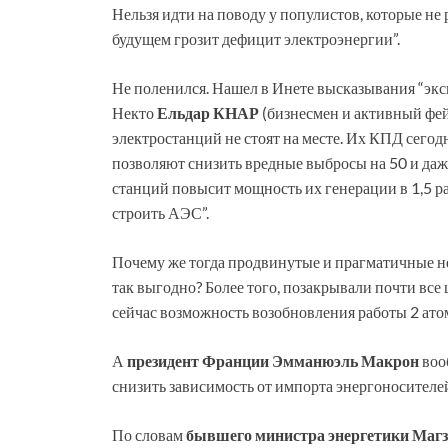
Нельзя идти на поводу у популистов, которые не 
будущем грозит дефицит электроэнергии”.
Не поленился. Нашел в Инете высказывания “экспе
Некто
Ельдар КНАР
(бизнесмен и активный фей
электростанций не стоят на месте. Их КПД сего
позволяют снизить вредные выбросы на 50 и даж
станций повысит мощность их генерации в 1,5 р
строить АЭС”.
Почему же тогда продвинутые и прагматичные н
так выгодно? Более того, позакрывали почти все
сейчас возможность возобновления работы 2 ато
А
президент Франции Эмманюэль Макрон
воо
снизить зависимость от импорта энергоносителей
По словам
бывшего министра энергетики М