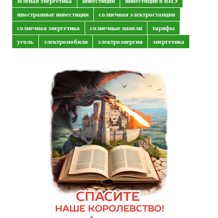
зеленая энергетика
инвестиции
инвестиции в ВИЭ
иностранные инвестиции
солнечная электростанция
солнечная энергетика
солнечные панели
тарифы
уголь
электромобили
электроэнергия
энергетика