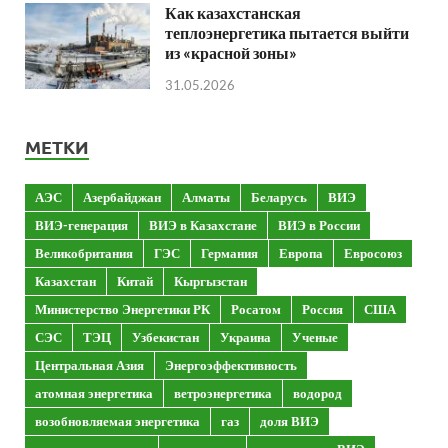
Как казахстанская
теплоэнергетика пытается выйти
из «красной зоны»
31.05.2026
МЕТКИ
АЭС
Азербайджан
Алматы
Беларусь
ВИЭ
ВИЭ-генерация
ВИЭ в Казахстане
ВИЭ в России
Великобритания
ГЭС
Германия
Европа
Евросоюз
Казахстан
Китай
Кыргызстан
Министерство Энергетики РК
Росатом
Россия
США
СЭС
ТЭЦ
Узбекистан
Украина
Ученые
Центральная Азия
Энергоэффективность
атомная энергетика
ветроэнергетика
водород
возобновляемая энергетика
газ
доля ВИЭ