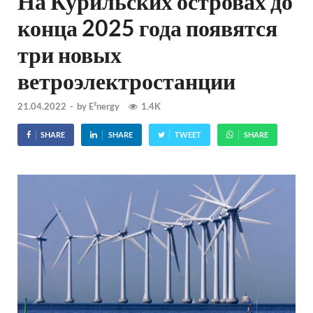
На Курильских островах до
конца 2025 года появятся
три новых
ветроэлектростанции
21.04.2022
-
by
E²nergy
1.4K
SHARE
SHARE
TWEET
SHARE