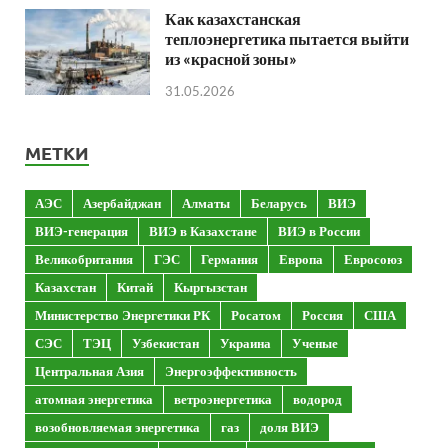
Как казахстанская
теплоэнергетика пытается выйти
из «красной зоны»
31.05.2026
МЕТКИ
АЭС
Азербайджан
Алматы
Беларусь
ВИЭ
ВИЭ-генерация
ВИЭ в Казахстане
ВИЭ в России
Великобритания
ГЭС
Германия
Европа
Евросоюз
Казахстан
Китай
Кыргызстан
Министерство Энергетики РК
Росатом
Россия
США
СЭС
ТЭЦ
Узбекистан
Украина
Ученые
Центральная Азия
Энергоэффективность
атомная энергетика
ветроэнергетика
водород
возобновляемая энергетика
газ
доля ВИЭ