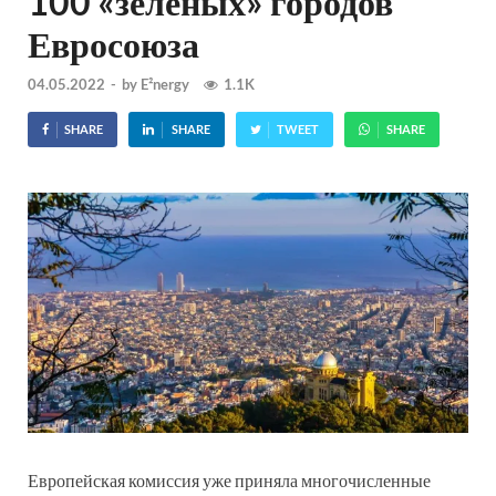
100 «зеленых» городов
Евросоюза
04.05.2022
-
by
E²nergy
1.1K
SHARE
SHARE
TWEET
SHARE
Европейская комиссия уже приняла многочисленные