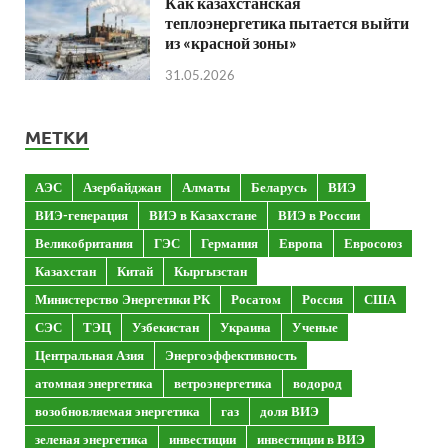
Как казахстанская
теплоэнергетика пытается выйти
из «красной зоны»
31.05.2026
МЕТКИ
АЭС
Азербайджан
Алматы
Беларусь
ВИЭ
ВИЭ-генерация
ВИЭ в Казахстане
ВИЭ в России
Великобритания
ГЭС
Германия
Европа
Евросоюз
Казахстан
Китай
Кыргызстан
Министерство Энергетики РК
Росатом
Россия
США
СЭС
ТЭЦ
Узбекистан
Украина
Ученые
Центральная Азия
Энергоэффективность
атомная энергетика
ветроэнергетика
водород
возобновляемая энергетика
газ
доля ВИЭ
зеленая энергетика
инвестиции
инвестиции в ВИЭ