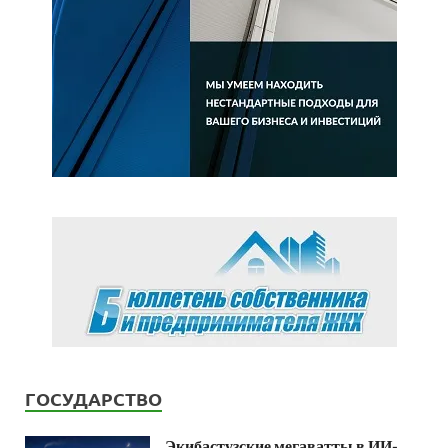
ГОСУДАРСТВО
Экибастузские мегаватты в ИИ-