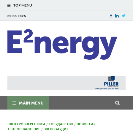
TOP MENU
09.08.2026
E
E²ner
энерг
Евраз
мира
MAIN MENU
ЭЛЕКТРОЭНЕРГЕТИКА
/
ГОСУДАРСТВО
/
НОВОСТИ
/
ТЕПЛОСНАБЖЕНИЕ
/
ЭНЕРГОАУДИТ