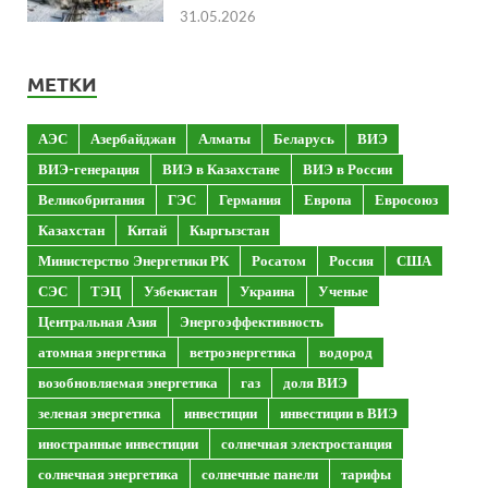
31.05.2026
МЕТКИ
АЭС
Азербайджан
Алматы
Беларусь
ВИЭ
ВИЭ-генерация
ВИЭ в Казахстане
ВИЭ в России
Великобритания
ГЭС
Германия
Европа
Евросоюз
Казахстан
Китай
Кыргызстан
Министерство Энергетики РК
Росатом
Россия
США
СЭС
ТЭЦ
Узбекистан
Украина
Ученые
Центральная Азия
Энергоэффективность
атомная энергетика
ветроэнергетика
водород
возобновляемая энергетика
газ
доля ВИЭ
зеленая энергетика
инвестиции
инвестиции в ВИЭ
иностранные инвестиции
солнечная электростанция
солнечная энергетика
солнечные панели
тарифы