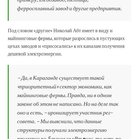
ферросплавный завод и другие предприятия.
Под словом «другие» Николай Абт имеет в виду и
майнинговые фермы, которые разрослись в пус­тующих
цехах заводов и «присосались» к их каналам получения
дешевой электроэнергии.
– Да, в Караганде существует такой
«приоритетный» сектор экономики, как
майнинговые фермы. Правда, ни в одном
законе об этом не написано. Но на деле так
оно и есть, – иронизирует участник рег­
совета. – Мы выяснили, что данные
структуры получали электро­энергию
примерно по 5 тенге за кВт•час, то есть по