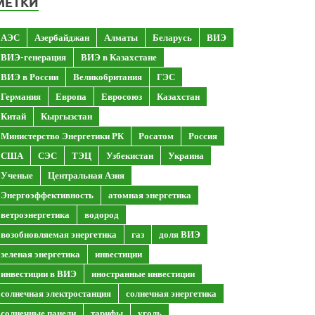
МЕТКИ
АЭС
Азербайджан
Алматы
Беларусь
ВИЭ
ВИЭ-генерация
ВИЭ в Казахстане
ВИЭ в России
Великобритания
ГЭС
Германия
Европа
Евросоюз
Казахстан
Китай
Кыргызстан
Министерство Энергетики РК
Росатом
Россия
США
СЭС
ТЭЦ
Узбекистан
Украина
Ученые
Центральная Азия
Энергоэффективность
атомная энергетика
ветроэнергетика
водород
возобновляемая энергетика
газ
доля ВИЭ
зеленая энергетика
инвестиции
инвестиции в ВИЭ
иностранные инвестиции
солнечная электростанция
солнечная энергетика
солнечные панели
тарифы
уголь