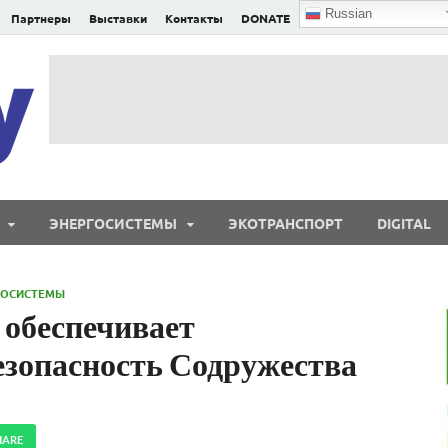
Russian
Партнеры
Выставки
Контакты
DONATE
E²nergy
E²nergy — энергетика Евразии и мира
ЭНЕРГОСИСТЕМЫ
ЭКОТРАНСПОРТ
DIGITAL
ГОСИСТЕМЫ
 обеспечивает
езопасность Содружества
HARE