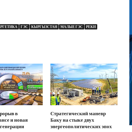
ЕРГЕТИКА
ГЭС
КЫРГЫЗСТАН
МАЛЫЕ ГЭС
РЕКИ
рорыв в
Стратегический маневр
ансе и новая
Баку на стыке двух
 генерации
энергеополитических эпох