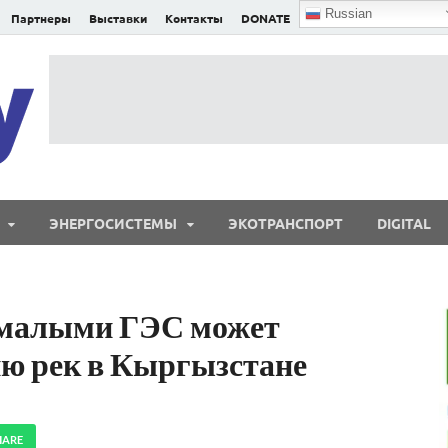
Russian
Партнеры
Выставки
Контакты
DONATE
E²nergy
E²nergy — энергетика Евразии и мира
ЭНЕРГОСИСТЕМЫ
ЭКОТРАНСПОРТ
DIGITAL
 малыми ГЭС может
ию рек в Кыргызстане
HARE