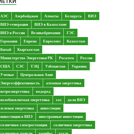
МЕТКИ
АЭС
Азербайджан
Алматы
Беларусь
ВИЭ
ВИЭ-генерация
ВИЭ в Казахстане
ВИЭ в России
Великобритания
ГЭС
Германия
Европа
Евросоюз
Казахстан
Китай
Кыргызстан
Министерство Энергетики РК
Росатом
Россия
США
СЭС
ТЭЦ
Узбекистан
Украина
Ученые
Центральная Азия
Энергоэффективность
атомная энергетика
ветроэнергетика
водород
возобновляемая энергетика
газ
доля ВИЭ
зеленая энергетика
инвестиции
инвестиции в ВИЭ
иностранные инвестиции
солнечная электростанция
солнечная энергетика
солнечные панели
тарифы
уголь