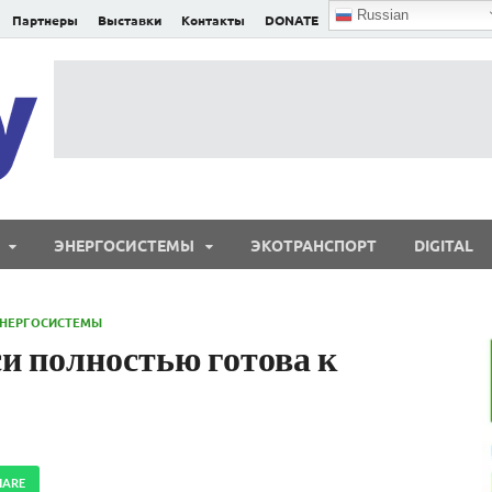
Russian
Партнеры
Выставки
Контакты
DONATE
E²nergy
E²nergy — энергетика Евразии и мира
ЭНЕРГОСИСТЕМЫ
ЭКОТРАНСПОРТ
DIGITAL
НЕРГОСИСТЕМЫ
и полностью готова к
HARE