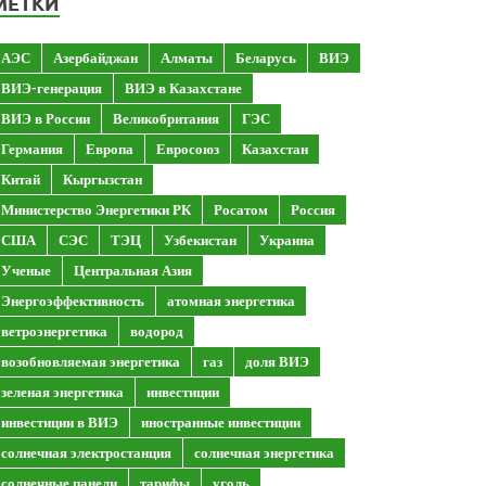
МЕТКИ
АЭС
Азербайджан
Алматы
Беларусь
ВИЭ
ВИЭ-генерация
ВИЭ в Казахстане
ВИЭ в России
Великобритания
ГЭС
Германия
Европа
Евросоюз
Казахстан
Китай
Кыргызстан
Министерство Энергетики РК
Росатом
Россия
США
СЭС
ТЭЦ
Узбекистан
Украина
Ученые
Центральная Азия
Энергоэффективность
атомная энергетика
ветроэнергетика
водород
возобновляемая энергетика
газ
доля ВИЭ
зеленая энергетика
инвестиции
инвестиции в ВИЭ
иностранные инвестиции
солнечная электростанция
солнечная энергетика
солнечные панели
тарифы
уголь