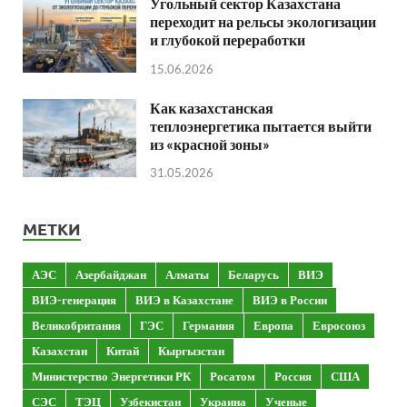
Угольный сектор Казахстана
переходит на рельсы экологизации
и глубокой переработки
15.06.2026
Как казахстанская
теплоэнергетика пытается выйти
из «красной зоны»
31.05.2026
МЕТКИ
АЭС
Азербайджан
Алматы
Беларусь
ВИЭ
ВИЭ-генерация
ВИЭ в Казахстане
ВИЭ в России
Великобритания
ГЭС
Германия
Европа
Евросоюз
Казахстан
Китай
Кыргызстан
Министерство Энергетики РК
Росатом
Россия
США
СЭС
ТЭЦ
Узбекистан
Украина
Ученые