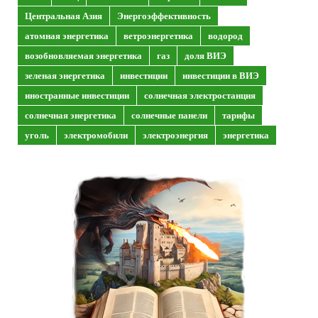
Центральная Азия
Энергоэффективность
атомная энергетика
ветроэнергетика
водород
возобновляемая энергетика
газ
доля ВИЭ
зеленая энергетика
инвестиции
инвестиции в ВИЭ
иностранные инвестиции
солнечная электростанция
солнечная энергетика
солнечные панели
тарифы
уголь
электромобили
электроэнергия
энергетика