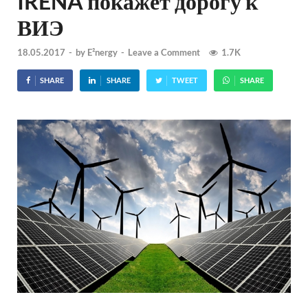
IRENA покажет дорогу к
ВИЭ
18.05.2017
-
by
E²nergy
-
Leave a Comment
1.7K
SHARE
SHARE
TWEET
SHARE