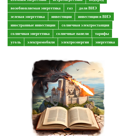
возобновляемая энергетика
газ
доля ВИЭ
зеленая энергетика
инвестиции
инвестиции в ВИЭ
иностранные инвестиции
солнечная электростанция
солнечная энергетика
солнечные панели
тарифы
уголь
электромобили
электроэнергия
энергетика