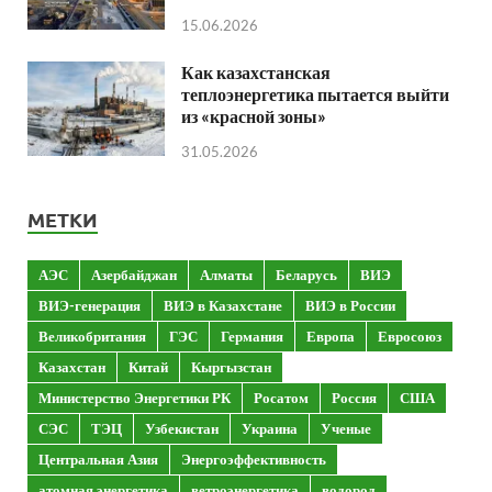
15.06.2026
Как казахстанская
теплоэнергетика пытается выйти
из «красной зоны»
31.05.2026
МЕТКИ
АЭС
Азербайджан
Алматы
Беларусь
ВИЭ
ВИЭ-генерация
ВИЭ в Казахстане
ВИЭ в России
Великобритания
ГЭС
Германия
Европа
Евросоюз
Казахстан
Китай
Кыргызстан
Министерство Энергетики РК
Росатом
Россия
США
СЭС
ТЭЦ
Узбекистан
Украина
Ученые
Центральная Азия
Энергоэффективность
атомная энергетика
ветроэнергетика
водород