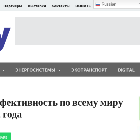
Russian
Партнеры
Выставки
Контакты
DONATE
E²nergy
E²nergy — энергетика Евразии и мира
ЭНЕРГОСИСТЕМЫ
ЭКОТРАНСПОРТ
DIGITAL
фективность по всему миру
 года
HARE