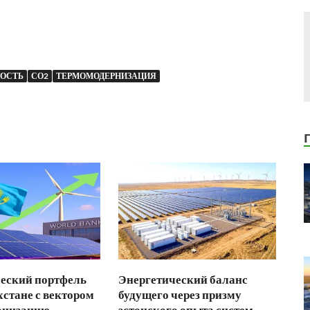
ОСТЬ
СО2
ТЕРМОМОДЕРНИЗАЦИЯ
еский портфель
Энергетический баланс
хстане с вектором
будущего через призму
онизацию
эстонского опыта систем