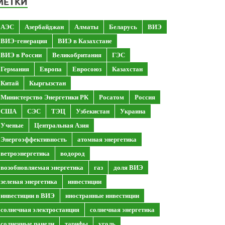
МЕТКИ
АЭС
Азербайджан
Алматы
Беларусь
ВИЭ
ВИЭ-генерация
ВИЭ в Казахстане
ВИЭ в России
Великобритания
ГЭС
Германия
Европа
Евросоюз
Казахстан
Китай
Кыргызстан
Министерство Энергетики РК
Росатом
Россия
США
СЭС
ТЭЦ
Узбекистан
Украина
Ученые
Центральная Азия
Энергоэффективность
атомная энергетика
ветроэнергетика
водород
возобновляемая энергетика
газ
доля ВИЭ
зеленая энергетика
инвестиции
инвестиции в ВИЭ
иностранные инвестиции
солнечная электростанция
солнечная энергетика
солнечные панели
тарифы
уголь