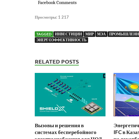
Facebook Comments
Просмотры:
1 217
TAGGED
ИНВЕСТИЦИИ
МИР
МЭА
ПРОМЫШЛЕНН
ЭНЕРГОЭФФЕКТИВНОСТЬ
RELATED POSTS
Вызовы и решения в
Энергетич
системах бесперебойного
IFC в Каза
электроснабжения для ЦОД
на декарб