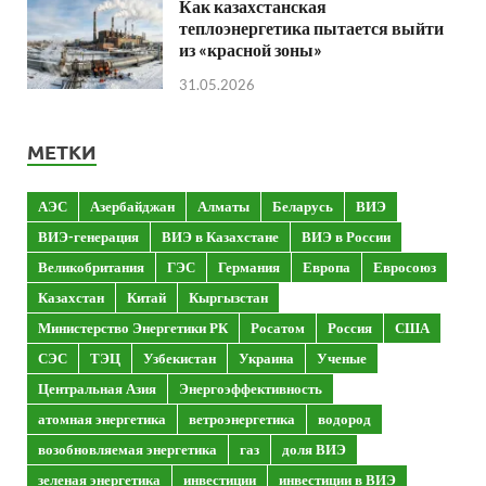
Как казахстанская
теплоэнергетика пытается выйти
из «красной зоны»
31.05.2026
МЕТКИ
АЭС
Азербайджан
Алматы
Беларусь
ВИЭ
ВИЭ-генерация
ВИЭ в Казахстане
ВИЭ в России
Великобритания
ГЭС
Германия
Европа
Евросоюз
Казахстан
Китай
Кыргызстан
Министерство Энергетики РК
Росатом
Россия
США
СЭС
ТЭЦ
Узбекистан
Украина
Ученые
Центральная Азия
Энергоэффективность
атомная энергетика
ветроэнергетика
водород
возобновляемая энергетика
газ
доля ВИЭ
зеленая энергетика
инвестиции
инвестиции в ВИЭ