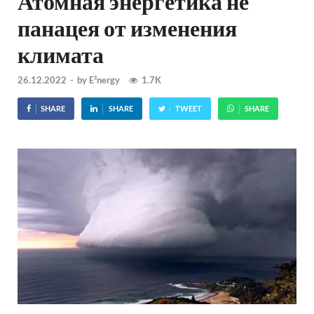
Атомная энергетика не
панацея от изменения
климата
26.12.2022
-
by
E²nergy
1.7K
SHARE
SHARE
TWEET
SHARE