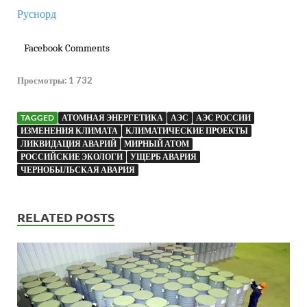
Руснорд
Facebook Comments
Просмотры:
1 732
TAGGED
АТОМНАЯ ЭНЕРГЕТИКА
АЭС
АЭС РОССИИ
ИЗМЕНЕНИЯ КЛИМАТА
КЛИМАТИЧЕСКИЕ ПРОЕКТЫ
ЛИКВИДАЦИЯ АВАРИЙ
МИРНЫЙ АТОМ
РОССИЙСКИЕ ЭКОЛОГИ
УЩЕРБ АВАРИЯ
ЧЕРНОБЫЛЬСКАЯ АВАРИЯ
RELATED POSTS