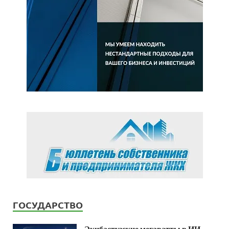
ГОСУДАРСТВО
Экибастузские мегаватты в ИИ-