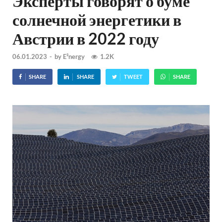
Эксперты говорят о буме
солнечной энергетики в
Австрии в 2022 году
06.01.2023
-
by
E²nergy
1.2K
SHARE
SHARE
TWEET
SHARE