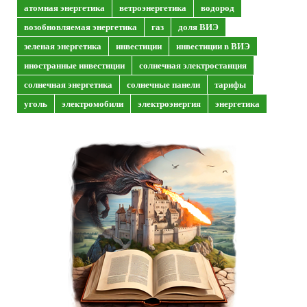
атомная энергетика
ветроэнергетика
водород
возобновляемая энергетика
газ
доля ВИЭ
зеленая энергетика
инвестиции
инвестиции в ВИЭ
иностранные инвестиции
солнечная электростанция
солнечная энергетика
солнечные панели
тарифы
уголь
электромобили
электроэнергия
энергетика