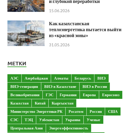
и глубокой переработки
15.06.2026
Как казахстанская
теплоэнергетика пытается выйти
из «красной зоны»
31.05.2026
МЕТКИ
АЭС
Азербайджан
Алматы
Беларусь
ВИЭ
ВИЭ-генерация
ВИЭ в Казахстане
ВИЭ в России
Великобритания
ГЭС
Германия
Европа
Евросоюз
Казахстан
Китай
Кыргызстан
Министерство Энергетики РК
Росатом
Россия
США
СЭС
ТЭЦ
Узбекистан
Украина
Ученые
Центральная Азия
Энергоэффективность