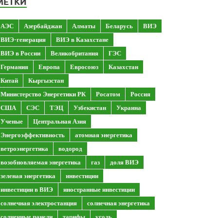
МЕТКИ
АЭС
Азербайджан
Алматы
Беларусь
ВИЭ
ВИЭ-генерация
ВИЭ в Казахстане
ВИЭ в России
Великобритания
ГЭС
Германия
Европа
Евросоюз
Казахстан
Китай
Кыргызстан
Министерство Энергетики РК
Росатом
Россия
США
СЭС
ТЭЦ
Узбекистан
Украина
Ученые
Центральная Азия
Энергоэффективность
атомная энергетика
ветроэнергетика
водород
возобновляемая энергетика
газ
доля ВИЭ
зеленая энергетика
инвестиции
инвестиции в ВИЭ
иностранные инвестиции
солнечная электростанция
солнечная энергетика
солнечные панели
тарифы
уголь