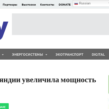
Russian
Партнеры
Выставки
Контакты
DONATE
E²nergy
E²nergy — энергетика Евразии и мира
ЭНЕРГОСИСТЕМЫ
ЭКОТРАНСПОРТ
DIGITAL
яндии увеличила мощность
HARE