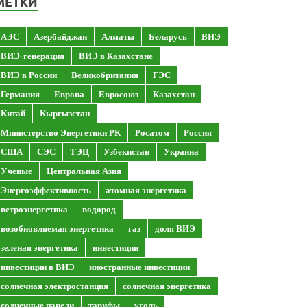
МЕТКИ
АЭС
Азербайджан
Алматы
Беларусь
ВИЭ
ВИЭ-генерация
ВИЭ в Казахстане
ВИЭ в России
Великобритания
ГЭС
Германия
Европа
Евросоюз
Казахстан
Китай
Кыргызстан
Министерство Энергетики РК
Росатом
Россия
США
СЭС
ТЭЦ
Узбекистан
Украина
Ученые
Центральная Азия
Энергоэффективность
атомная энергетика
ветроэнергетика
водород
возобновляемая энергетика
газ
доля ВИЭ
зеленая энергетика
инвестиции
инвестиции в ВИЭ
иностранные инвестиции
солнечная электростанция
солнечная энергетика
солнечные панели
тарифы
уголь