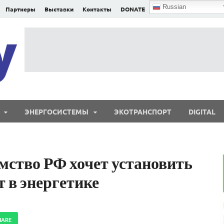
Russian
Партнеры
Выставки
Контакты
DONATE
E²nergy
E²nergy — энергетика Евразии и мира
ЭНЕРГОСИСТЕМЫ
ЭКОТРАНСПОРТ
DIGITAL
мство РФ хочет установить
 в энергетике
HARE