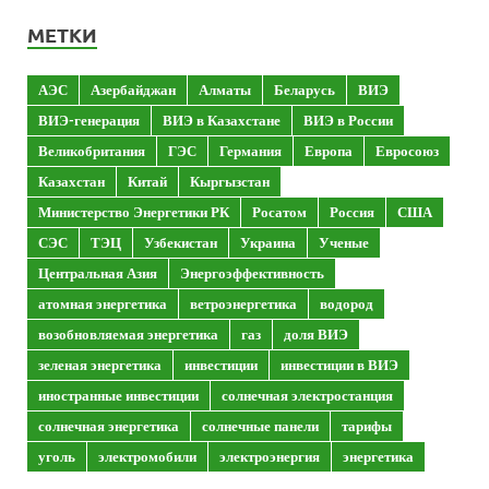
МЕТКИ
АЭС
Азербайджан
Алматы
Беларусь
ВИЭ
ВИЭ-генерация
ВИЭ в Казахстане
ВИЭ в России
Великобритания
ГЭС
Германия
Европа
Евросоюз
Казахстан
Китай
Кыргызстан
Министерство Энергетики РК
Росатом
Россия
США
СЭС
ТЭЦ
Узбекистан
Украина
Ученые
Центральная Азия
Энергоэффективность
атомная энергетика
ветроэнергетика
водород
возобновляемая энергетика
газ
доля ВИЭ
зеленая энергетика
инвестиции
инвестиции в ВИЭ
иностранные инвестиции
солнечная электростанция
солнечная энергетика
солнечные панели
тарифы
уголь
электромобили
электроэнергия
энергетика