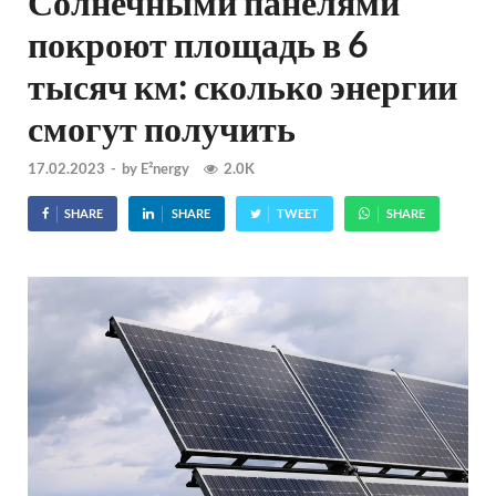
Солнечными панелями
покроют площадь в 6
тысяч км: сколько энергии
смогут получить
17.02.2023
-
by
E²nergy
2.0K
SHARE
SHARE
TWEET
SHARE