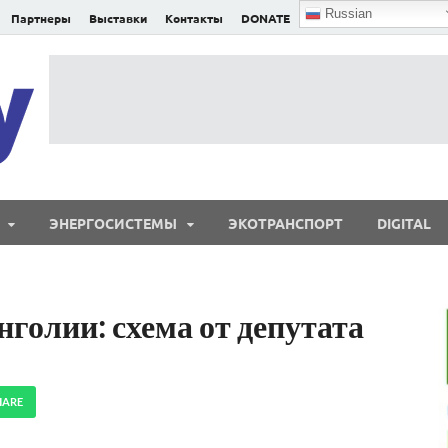
Russian
Партнеры
Выставки
Контакты
DONATE
E²nergy
E²nergy — энергетика Евразии и мира
ЭНЕРГОСИСТЕМЫ
ЭКОТРАНСПОРТ
DIGITAL
нголии: схема от депутата
HARE