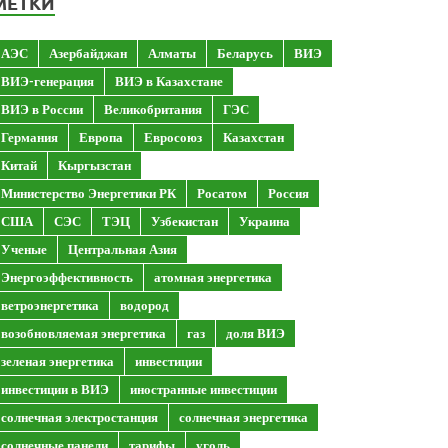
МЕТКИ
АЭС
Азербайджан
Алматы
Беларусь
ВИЭ
ВИЭ-генерация
ВИЭ в Казахстане
ВИЭ в России
Великобритания
ГЭС
Германия
Европа
Евросоюз
Казахстан
Китай
Кыргызстан
Министерство Энергетики РК
Росатом
Россия
США
СЭС
ТЭЦ
Узбекистан
Украина
Ученые
Центральная Азия
Энергоэффективность
атомная энергетика
ветроэнергетика
водород
возобновляемая энергетика
газ
доля ВИЭ
зеленая энергетика
инвестиции
инвестиции в ВИЭ
иностранные инвестиции
солнечная электростанция
солнечная энергетика
солнечные панели
тарифы
уголь