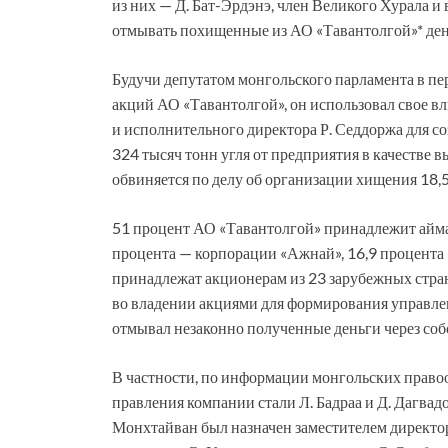
из них — Д. Бат-Эрдэнэ, член Великого Хурала и
отмывать похищенные из АО «Тавантолгой»* ден
Будучи депутатом монгольского парламента в пе
акций АО «Тавантолгой», он использовал свое вл
и исполнительного директора Р. Седдоржа для с
324 тысяч тонн угля от предприятия в качестве
обвиняется по делу об организации хищения 18,
51 процент АО «Тавантолгой» принадлежит аймак
процента — корпорации «Ажнай», 16,9 процента
принадлежат акционерам из 23 зарубежных стран
во владении акциями для формирования управлен
отмывал незаконно полученные деньги через со
В частности, по информации монгольских право
правления компании стали Л. Бадраа и Д. Дагвад
Монхтайван был назначен заместителем директо