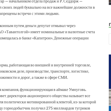
атар — начальником отдела продаж и Р. Седдорж —
л своих людей буквально на все важнейшие должности в
запрещены встречи с этими людьми.
конным путем деньги депутат отмывал через
АО «Тавантолгой» имеет номинальные и валютные счета
 размещалась в банке «Капитрон». Денежные операции
рма, работающая во внешней и внутренней торговле,
овском деле, производстве, транспорте, логистике,
ижимости и дорог, а также в сфере СМИ.
 компания, функционирующая в аймаке Умнуговь.
вет директоров акционерного общества называет все
ля политически мотивированной клеветой, из-за которой
оду горнодобытчик получил 275 миллиардов тугриков