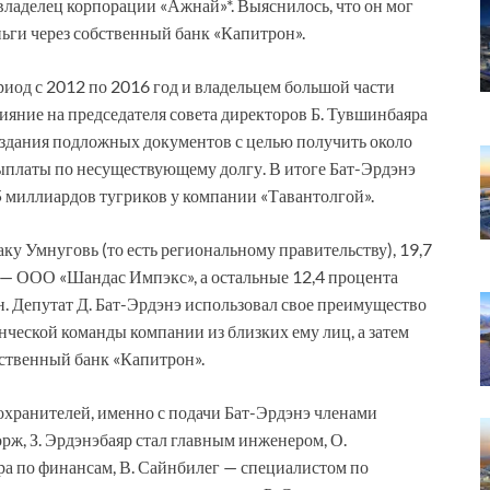
 владелец корпорации «Ажнай»*. Выяснилось, что он мог
ьги через собственный банк «Капитрон».
риод с 2012 по 2016 год и владельцем большой части
ияние на председателя совета директоров Б. Тувшинбаяра
оздания подложных документов с целью получить около
 выплаты по несуществующему долгу. В итоге Бат-Эрдэнэ
5 миллиардов тугриков у компании «Тавантолгой».
у Умнуговь (то есть региональному правительству), 19,7
 — ООО «Шандас Импэкс», а остальные 12,4 процента
. Депутат Д. Бат-Эрдэнэ использовал свое преимущество
ческой команды компании из близких ему лиц, а затем
бственный банк «Капитрон».
охранителей, именно с подачи Бат-Эрдэнэ членами
орж, З. Эрдэнэбаяр стал главным инженером, О.
ра по финансам, В. Сайнбилег — специалистом по