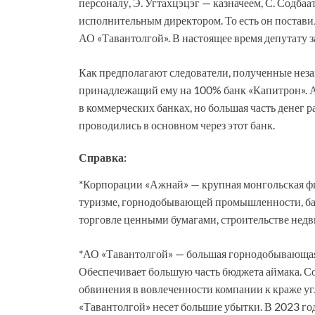
персоналу, Э. Угтахцэцэг — казначеем, С. Содба
исполнительным директором. То есть он постави
АО «Тавантолгой». В настоящее время депутату 
Как предполагают следователи, полученные неза
принадлежащий ему на 100% банк «Капитрон». 
в коммерческих банках, но большая часть денег
проводились в основном через этот банк.
Справка:
*Корпорации «Ажнай» — крупная монгольская фи
туризме, горнодобывающей промышленности, банк
торговле ценными бумагами, строительстве недв
*АО «Тавантолгой» — большая горнодобывающая
Обеспечивает большую часть бюджета аймака. Со
обвинения в вовлеченности компании к краже уг
«Тавантолгой» несет большие убытки. В 2023 г