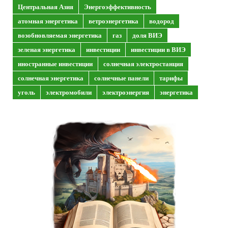
Центральная Азия
Энергоэффективность
атомная энергетика
ветроэнергетика
водород
возобновляемая энергетика
газ
доля ВИЭ
зеленая энергетика
инвестиции
инвестиции в ВИЭ
иностранные инвестиции
солнечная электростанция
солнечная энергетика
солнечные панели
тарифы
уголь
электромобили
электроэнергия
энергетика