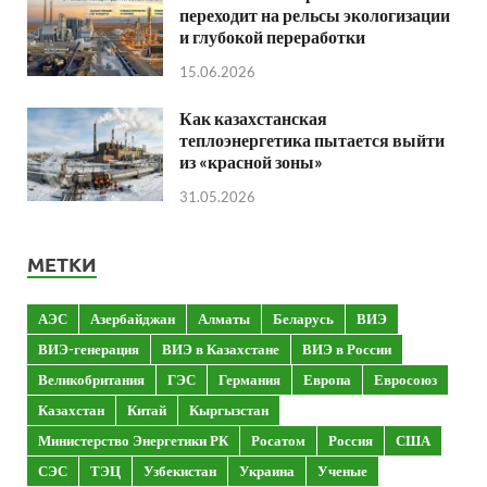
переходит на рельсы экологизации
и глубокой переработки
15.06.2026
Как казахстанская
теплоэнергетика пытается выйти
из «красной зоны»
31.05.2026
МЕТКИ
АЭС
Азербайджан
Алматы
Беларусь
ВИЭ
ВИЭ-генерация
ВИЭ в Казахстане
ВИЭ в России
Великобритания
ГЭС
Германия
Европа
Евросоюз
Казахстан
Китай
Кыргызстан
Министерство Энергетики РК
Росатом
Россия
США
СЭС
ТЭЦ
Узбекистан
Украина
Ученые