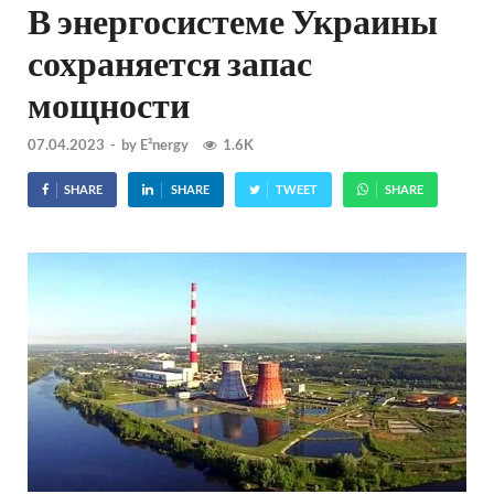
В энергосистеме Украины
сохраняется запас
мощности
07.04.2023
-
by
E²nergy
1.6K
SHARE
SHARE
TWEET
SHARE