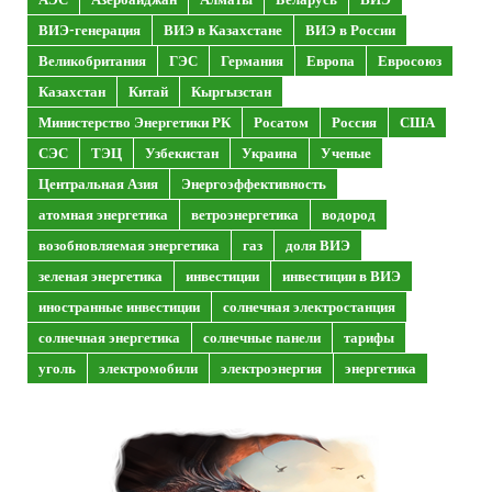
ВИЭ-генерация
ВИЭ в Казахстане
ВИЭ в России
Великобритания
ГЭС
Германия
Европа
Евросоюз
Казахстан
Китай
Кыргызстан
Министерство Энергетики РК
Росатом
Россия
США
СЭС
ТЭЦ
Узбекистан
Украина
Ученые
Центральная Азия
Энергоэффективность
атомная энергетика
ветроэнергетика
водород
возобновляемая энергетика
газ
доля ВИЭ
зеленая энергетика
инвестиции
инвестиции в ВИЭ
иностранные инвестиции
солнечная электростанция
солнечная энергетика
солнечные панели
тарифы
уголь
электромобили
электроэнергия
энергетика