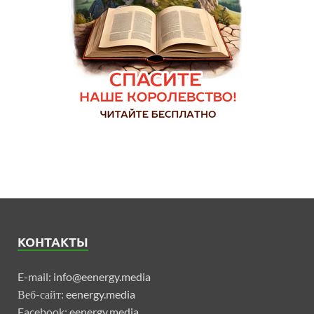
КОНТАКТЫ
E-mail:
info@eenergy.media
Веб-сайт:
eenergy.media
Facebook:
eenergy.media