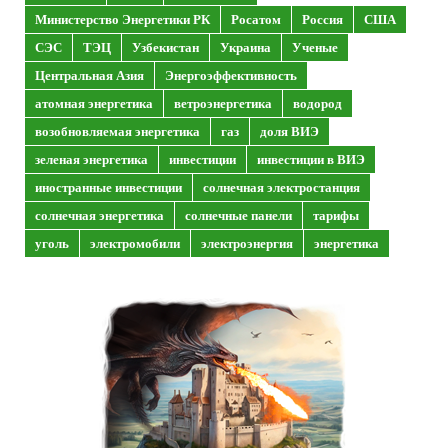
Министерство Энергетики РК
Росатом
Россия
США
СЭС
ТЭЦ
Узбекистан
Украина
Ученые
Центральная Азия
Энергоэффективность
атомная энергетика
ветроэнергетика
водород
возобновляемая энергетика
газ
доля ВИЭ
зеленая энергетика
инвестиции
инвестиции в ВИЭ
иностранные инвестиции
солнечная электростанция
солнечная энергетика
солнечные панели
тарифы
уголь
электромобили
электроэнергия
энергетика