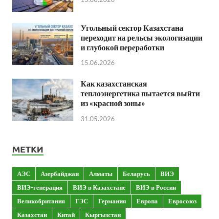
Угольный сектор Казахстана
переходит на рельсы экологизации
и глубокой переработки
15.06.2026
Как казахстанская
теплоэнергетика пытается выйти
из «красной зоны»
31.05.2026
МЕТКИ
АЭС
Азербайджан
Алматы
Беларусь
ВИЭ
ВИЭ-генерация
ВИЭ в Казахстане
ВИЭ в России
Великобритания
ГЭС
Германия
Европа
Евросоюз
Казахстан
Китай
Кыргызстан