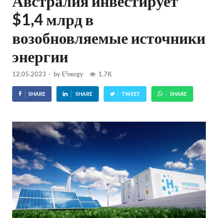
Австралия инвестирует
$1,4 млрд в
возобновляемые источники
энергии
12.05.2023
-
by
E²nergy
1.7K
SHARE
SHARE
TWEET
SHARE