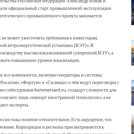
вительства Российской Федерации Александр Новак и
дали официальный старт промышленной эксплуатации
ратегического промышленного проекта занимается
ли может ужесточить требования к инвесторам,
ой ветроэнергетической установки (ВЭУ)». В
оизводству высоколокализованной суверенной ВЭУ», а
вовать повышению уровня локализации.
не все компоненты, включая генераторы и системы
Росатом», «Фортум» и «Силмаш», о чём ведут переговоры с
ю собеседников kommersant.ru, создадут сложности для
полагают лишь «импорт иностранной технологии», а не
ают эксперты.
оссии пока понятие относительное. Есть ощущение, что
ом режиме. Корпорации и регионы присматриваются к