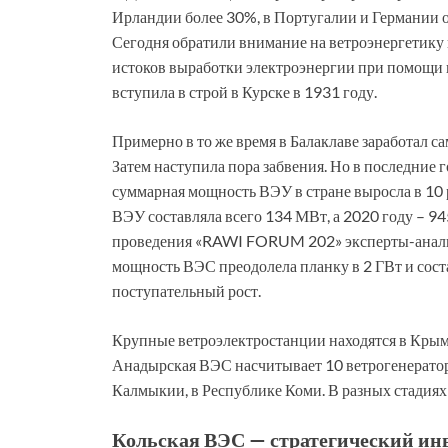
Ирландии более 30%, в Португалии и Германии 
Сегодня обратили внимание на ветроэнергетику и
истоков выработки электроэнергии при помощи в
вступила в строй в Курске в 1931 году.
Примерно в то же время в Балаклаве заработал с
Затем наступила пора забвения. Но в последние 
суммарная мощность ВЭУ в стране выросла в 10 
ВЭУ составляла всего 134 МВт, а 2020 году – 94
проведения «RAWI FORUM 202» эксперты-анали
мощность ВЭС преодолела планку в 2 ГВт и соста
поступательный рост.
Крупные ветроэлектростанции находятся в Крыму
Анадырская ВЭС насчитывает 10 ветрогенератор
Калмыкии, в Республике Коми. В разных стадиях
Кольская ВЭС — стратегический ин