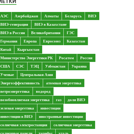
МЕТКИ
АЭС
Азербайджан
Алматы
Беларусь
ВИЭ
ВИЭ-генерация
ВИЭ в Казахстане
ВИЭ в России
Великобритания
ГЭС
Германия
Европа
Евросоюз
Казахстан
Китай
Кыргызстан
Министерство Энергетики РК
Росатом
Россия
США
СЭС
ТЭЦ
Узбекистан
Украина
Ученые
Центральная Азия
Энергоэффективность
атомная энергетика
ветроэнергетика
водород
возобновляемая энергетика
газ
доля ВИЭ
зеленая энергетика
инвестиции
инвестиции в ВИЭ
иностранные инвестиции
солнечная электростанция
солнечная энергетика
солнечные панели
тарифы
уголь