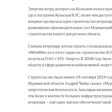
Энергию ветра, которого на Кольском полуостров
где и построена Кольская ВЭС, более чем достато
впервые прозвучала идея строительства ветропа
размещению производительных сил Мурманской 
строительства нового для региона объекта.
Сначала ветропарк хотела строить голландская к
«Windlife», но в итоге право на строительство В
получила ПАО «ЭЛ5-Энерго». В 2018 году было
области в сфере развития возобновляемой энерге
Строительство было начато 19 сентября 1019 го
Мурманской области Андрей Чибис сказал: «Мурм
энергетическая безопасность Заполярья жизненно 
тем более в контексте больших инфраструктурных
ветропарк – ещё один эшелон обеспечения такой 