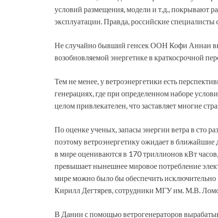
условий размещения, модели и т.д., покрывают ра
эксплуатации. Правда, российские специалисты с
Не случайно бывший генсек ООН Кофи Аннан вы
возобновляемой энергетике в краткосрочной пе
Тем не менее, у ветроэнергетики есть перспект
генерациях, где при определенном наборе услови
целом привлекателен, что заставляет многие стр
По оценке ученых, запасы энергии ветра в сто р
поэтому ветроэнергетику ожидает в ближайшие д
в мире оцениваются в 170 триллионов кВт часов, 
превышает нынешнее мировое потребление электр
мире можно было бы обеспечить исключительно з
Кирилл Дегтярев, сотрудники МГУ им. М.В. Ломо
В Дании с помощью ветрогенераторов вырабатыв