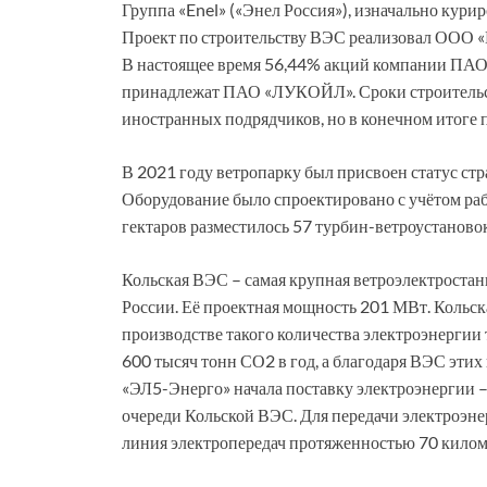
Группа «Enel» («Энел Россия»), изначально курир
Проект по строительству ВЭС реализовал ООО 
В настоящее время 56,44% акций компании ПАО «
принадлежат ПАО «ЛУКОЙЛ». Сроки строительст
иностранных подрядчиков, но в конечном итоге 
В 2021 году ветропарку был присвоен статус ст
Оборудование было спроектировано с учётом раб
гектаров разместилось 57 турбин-ветроустановок
Кольская ВЭС – самая крупная ветроэлектростан
России. Её проектная мощность 201 МВт. Кольск
производстве такого количества электроэнергии
600 тысяч тонн СО2 в год, а благодаря ВЭС эти
«ЭЛ5-Энерго» начала поставку электроэнергии –
очереди Кольской ВЭС. Для передачи электроэне
линия электропередач протяженностью 70 кило