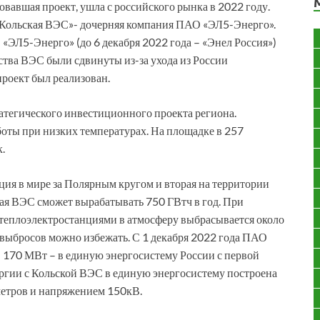
овавшая проект, ушла с российского рынка в 2022 году.
«Кольская ВЭС»- дочерняя компания ПАО «ЭЛ5-Энерго».
ЭЛ5-Энерго» (до 6 декабря 2022 года – «Энел Россия»)
ва ВЭС были сдвинуты из-за ухода из России
проект был реализован.
ратегического инвестиционного проекта региона.
оты при низких температурах. На площадке в 257
.
ция в мире за Полярным кругом и вторая на территории
ая ВЭС сможет вырабатывать 750 ГВтч в год. При
 теплоэлектростанциями в атмосферу выбрасывается около
х выбросов можно избежать. С 1 декабря 2022 года ПАО
 170 МВт – в единую энергосистему России с первой
ргии с Кольской ВЭС в единую энергосистему построена
метров и напряжением 150кВ.