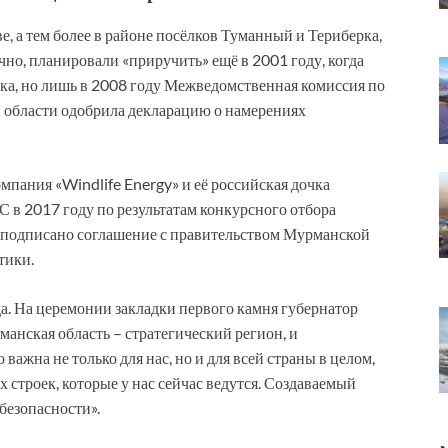
е, а тем более в районе посёлков Туманный и Териберка,
чно, планировали «приручить» ещё в 2001 году, когда
рка, но лишь в 2008 году Межведомственная комиссия по
области одобрила декларацию о намерениях
омпания «Windlife Energy» и её российская дочка
ЭС в 2017 году по результатам конкурсного отбора
 подписано соглашение с правительством Мурманской
тики.
да. На церемонии закладки первого камня губернатор
анская область – стратегический регион, и
важна не только для нас, но и для всей страны в целом,
 строек, которые у нас сейчас ведутся. Создаваемый
безопасности».