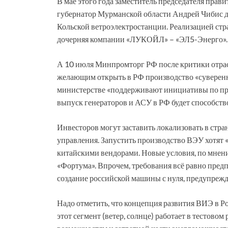
В мае этого года заместитель председателя пра
губернатор Мурманской области Андрей Чибис 
Кольской ветроэлектростанции. Реализацией ст
дочерняя компании «ЛУКОЙЛ» – «ЭЛ5-Энерго».
А 10 июля Минпромторг РФ после критики отрас
желающим открыть в РФ производство «суверенн
министерстве «поддерживают инициативы по пр
выпуск генераторов и АСУ в РФ будет способст
Инвесторов могут заставить локализовать в стра
управления. Запустить производство ВЭУ хотят «
китайскими вендорами. Новые условия, по мнени
«Фортума». Впрочем, требования всё равно пред
создание российской машины с нуля, предупрежд
Надо отметить, что концепция развития ВИЭ в Р
этот сегмент (ветер, солнце) работает в тестов