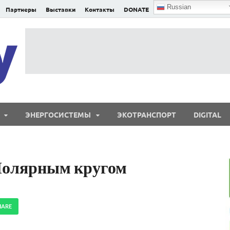
Russian
Партнеры
Выставки
Контакты
DONATE
E²nergy
E²nergy — энергетика Евразии и мира
ЭНЕРГОСИСТЕМЫ
ЭКОТРАНСПОРТ
DIGITAL
 Полярным кругом
HARE