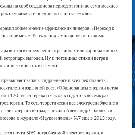
сходы на своё создание за период от пяти до семи месяцев
рок окупаемости оценивают в пять-семь лет.
разил общее мнение африканских лидеров: «Переход к
рспективе может быть неподъёмно дорогостоящим».
ивы развития в определенных регионах или корпоративных
й ветропарк выгоден. Ну и потенциал стихии ветра в
аны инвестировать в сегмент.
аз превышают запасы гидроэнергии всех рек планеты,
есятилетия взрывной рост. «Общие запасы энергии ветра
или 170 тысяч тераватт-часов в год, что в восемь раз
оэнергии. То есть теоретически все электроснабжение в
а счёт энергии ветра», – писали Александр Соловьев и
носова, в журнале «Наука и жизнь» №7 ещё в 2013 году.
ается почти 50% потребляемой электроэнергии, в