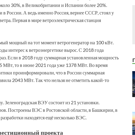
около 30%, в Великобритании и Испании более 20%.
 в России. А ведь именно Россия, вернее СССР, стоял у
етра. Первая в мире ветроэлектрическая станция
амый мощный на тот момент ветрогенератор на 100 кВт.
годы интерес к ветроэнергетике вырос. С 2018 года
раз. Если в 2018 году суммарная установленная мощность
5 МВт, то в июне 2021 года уже 1378 МВт. Во время
тики проинформировали, что в России суммарная
вила 2043 МВт. Так что нельзя не отметить какой-то
. Зеленоградская ВЭУ состоит из 21 установки.
ов. Построены ВЭС в Ростовской области, в Башкирии, в
 разработки находятся ещё несколько ВЭС.
вестиционный проекта