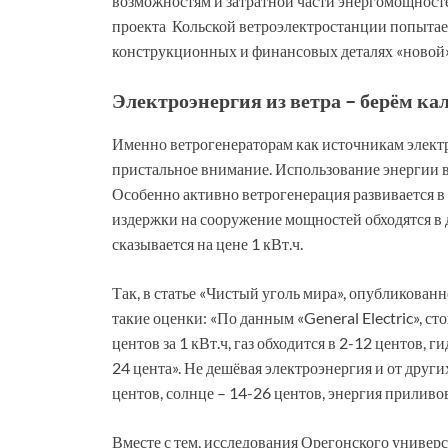
возможностям и затратной части энергомощносте
проекта Кольской ветроэлектростанции попытаем
конструкционных и финансовых деталях «новой»
Электроэнергия из ветра – берём ка
Именно ветрогенераторам как источникам электр
пристальное внимание. Использование энергии ве
Особенно активно ветрогенерация развивается в
издержки на сооружение мощностей обходятся в д
сказывается на цене 1 кВт.ч.
Так, в статье «Чистый уголь мира», опубликованн
такие оценки: «По данным «General Electric», ст
центов за 1 кВт.ч, газ обходится в 2-12 центов, 
24 цента». Не дешёвая электроэнергия и от друг
центов, солнце – 14-26 центов, энергия приливов 
Вместе с тем, исследования Орегонского универс