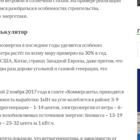
й ветровой и солнечной стихий. На примере реализации
ся разобраться в особенностях строительства,
 энергетики.
лькулятор
оэнергии в последние годы уделяется особенно
тра растёт по всему миру примерно на 30% в год.
 США, Китае, странах Западной Европы, даже притом, что
ва раза дороже угольной и газовой генерации, что
ой 2 ноября 2017 года в газете «Коммерсантъ», приводятся
оимость выработки 1кВт на угле колеблется в районе 3-9
гидрогенерация – 1-14 центов, электроэнергия от ветра – 6-
их возобновляемых источников энергии: биомасса – 13-19
– 23-32 цента за 1 кВт.ч.
итета показали, что ветрогенераторы, в зависимости от