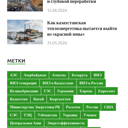
и глубокой переработки
15.06.2026
Как казахстанская
теплоэнергетика пытается выйти
из «красной зоны»
31.05.2026
МЕТКИ
АЭС
Азербайджан
Алматы
Беларусь
ВИЭ
ВИЭ-генерация
ВИЭ в Казахстане
ВИЭ в России
Великобритания
ГЭС
Германия
Европа
Евросоюз
Казахстан
Китай
Кыргызстан
Министерство Энергетики РК
Росатом
Россия
США
СЭС
ТЭЦ
Узбекистан
Украина
Ученые
Центральная Азия
Энергоэффективность