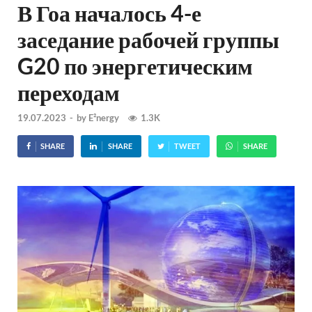
В Гоа началось 4-е
заседание рабочей группы
G20 по энергетическим
переходам
19.07.2023
-
by
E²nergy
1.3K
SHARE
SHARE
TWEET
SHARE