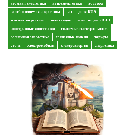
атомная энергетика
ветроэнергетика
водород
возобновляемая энергетика
газ
доля ВИЭ
зеленая энергетика
инвестиции
инвестиции в ВИЭ
иностранные инвестиции
солнечная электростанция
солнечная энергетика
солнечные панели
тарифы
уголь
электромобили
электроэнергия
энергетика