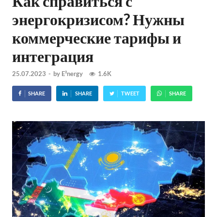
Как справиться с
энергокризисом? Нужны
коммерческие тарифы и
интеграция
25.07.2023
-
by
E²nergy
1.6K
SHARE
SHARE
TWEET
SHARE