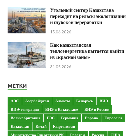
Угольный сектор Казахстана
переходит на рельсы экологизации
и глубокой переработки
15.06.2026
Как казахстанская
теплоэнергетика пытается выйти
из «красной зоны»
31.05.2026
МЕТКИ
АЭС
Азербайджан
Алматы
Беларусь
ВИЭ
ВИЭ-генерация
ВИЭ в Казахстане
ВИЭ в России
Великобритания
ГЭС
Германия
Европа
Евросоюз
Казахстан
Китай
Кыргызстан
Министерство Энергетики РК
Росатом
Россия
США