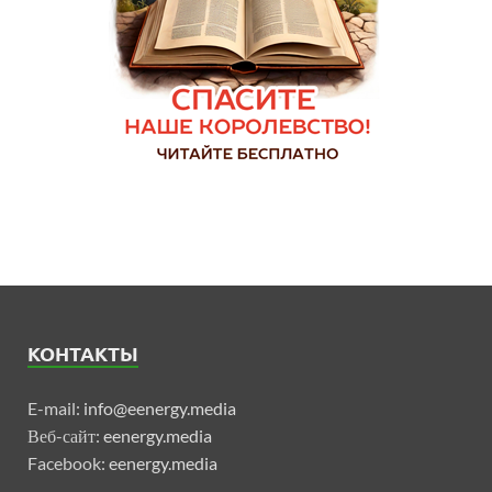
КОНТАКТЫ
E-mail:
info@eenergy.media
Веб-сайт:
eenergy.media
Facebook:
eenergy.media