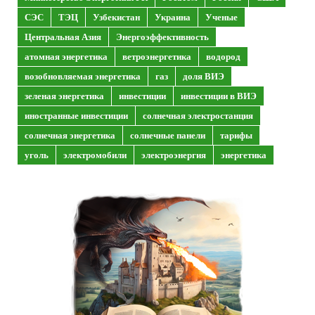
СЭС
ТЭЦ
Узбекистан
Украина
Ученые
Центральная Азия
Энергоэффективность
атомная энергетика
ветроэнергетика
водород
возобновляемая энергетика
газ
доля ВИЭ
зеленая энергетика
инвестиции
инвестиции в ВИЭ
иностранные инвестиции
солнечная электростанция
солнечная энергетика
солнечные панели
тарифы
уголь
электромобили
электроэнергия
энергетика