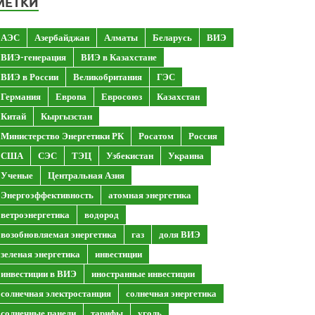
МЕТКИ
АЭС
Азербайджан
Алматы
Беларусь
ВИЭ
ВИЭ-генерация
ВИЭ в Казахстане
ВИЭ в России
Великобритания
ГЭС
Германия
Европа
Евросоюз
Казахстан
Китай
Кыргызстан
Министерство Энергетики РК
Росатом
Россия
США
СЭС
ТЭЦ
Узбекистан
Украина
Ученые
Центральная Азия
Энергоэффективность
атомная энергетика
ветроэнергетика
водород
возобновляемая энергетика
газ
доля ВИЭ
зеленая энергетика
инвестиции
инвестиции в ВИЭ
иностранные инвестиции
солнечная электростанция
солнечная энергетика
солнечные панели
тарифы
уголь