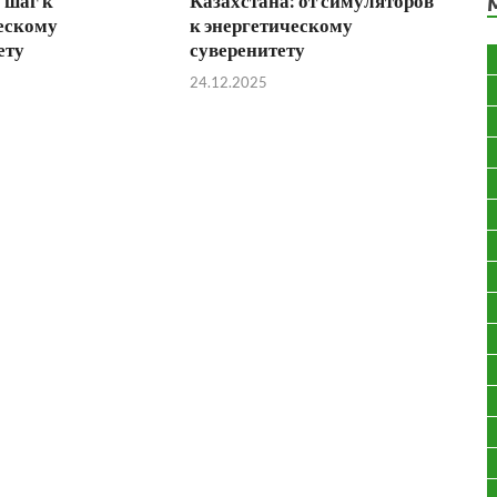
 шаг к
Казахстана: от симуляторов
ескому
к энергетическому
ету
суверенитету
24.12.2025