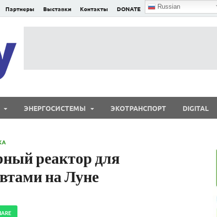
Russian
Партнеры
Выставки
Контакты
DONATE
E²nergy
E²nergy — энергетика Евразии и мира
ЭНЕРГОСИСТЕМЫ
ЭКОТРАНСПОРТ
DIGITAL
КА
ерный реактор для
втами на Луне
HARE