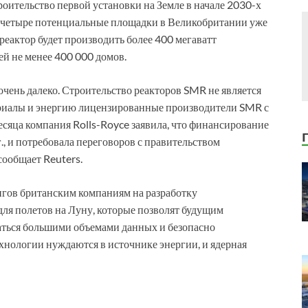
роительство первой установки на Земле в начале 2030-х
чем четыре потенциальные площадки в Великобритании уже
реактор будет производить более 400 мегаватт
ей не менее 400 000 домов.
чень далеко. Строительство реакторов SMR не является
териалы и энергию лицензированные производители SMR с
есяца компания Rolls-Royce заявила, что финансирование
., и потребовала переговоров с правительством
сообщает Reuters.
гов британским компаниям на разработку
я полетов на Луну, которые позволят будущим
аться большими объемами данных и безопасно
ехнологии нуждаются в источнике энергии, и ядерная