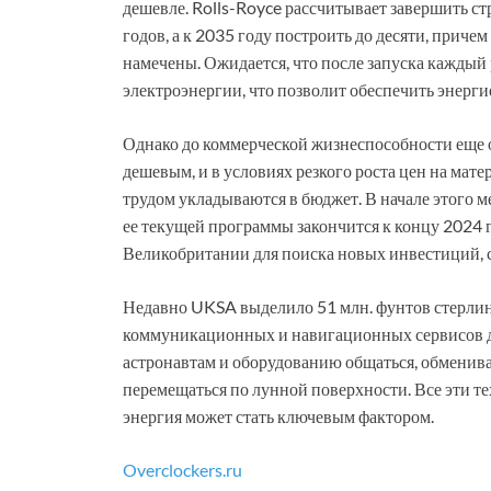
дешевле. Rolls-Royce рассчитывает завершить ст
годов, а к 2035 году построить до десяти, при
намечены. Ожидается, что после запуска каждый 
электроэнергии, что позволит обеспечить энерги
Однако до коммерческой жизнеспособности еще о
дешевым, и в условиях резкого роста цен на ма
трудом укладываются в бюджет. В начале этого м
ее текущей программы закончится к концу 2024 г
Великобритании для поиска новых инвестиций, 
Недавно UKSA выделило 51 млн. фунтов стерлин
коммуникационных и навигационных сервисов дл
астронавтам и оборудованию общаться, обменив
перемещаться по лунной поверхности. Все эти т
энергия может стать ключевым фактором.
Overclockers.ru