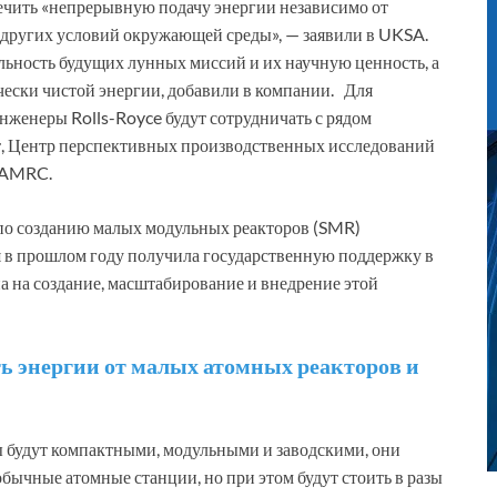
ечить «непрерывную подачу энергии независимо от
 других условий окружающей среды», — заявили в UKSA.
льность будущих лунных миссий и их научную ценность, а
ески чистой энергии, добавили в компании. Для
нженеры Rolls-Royce будут сотрудничать с рядом
т, Центр перспективных производственных исследований
 AMRC.
 по созданию малых модульных реакторов (SMR)
я в прошлом году получила государственную поддержку в
а на создание, масштабирование и внедрение этой
ть энергии от малых атомных реакторов и
ы будут компактными, модульными и заводскими, они
обычные атомные станции, но при этом будут стоить в разы