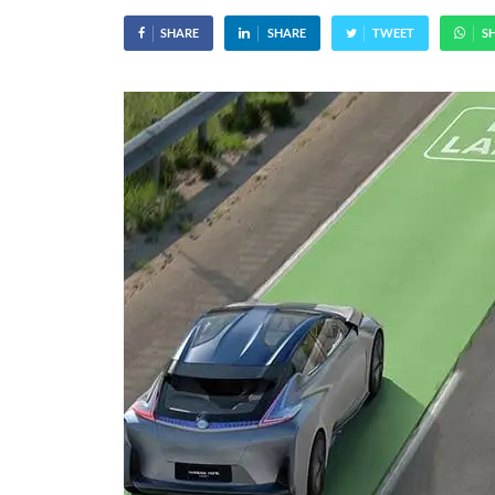
SHARE
SHARE
TWEET
S