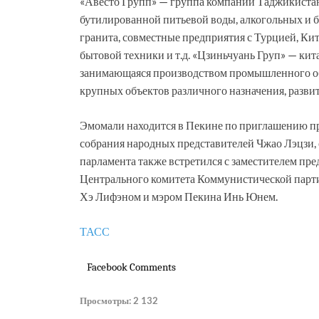
«Авесто Групп» — группа компаний Таджикистана
бутилированной питьевой воды, алкогольных и б
гранита, совместные предприятия с Турцией, Кит
бытовой техники и т.д. «Цзиньчуань Груп» — ки
занимающаяся производством промышленного об
крупных объектов различного назначения, разви
Эмомали находится в Пекине по приглашению пр
собрания народных представителей Чжао Лэцзи, с
парламента также встретился с заместителем пр
Центрального комитета Коммунистической парти
Хэ Лифэном и мэром Пекина Инь Юнем.
ТАСС
Facebook Comments
Просмотры:
2 132