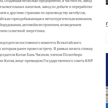
, создавшая несколько предприятий, в частности, завод
езалкогольных напитков, завод по добыче и переработке
аем и другими странами по производству автобусов,
тайская горнодобывающая и металлургическая компания,
орудования, автомобилестроением, возведением
тием солнечной энергетики.
едседателя постоянного комитета Всекитайского
 которым ранее провел встречу. В рамках визита спикер
едседателя Китая Хань Чжэном, членом Политбюро
и Китая, вице-премьером Государственного совета КНР