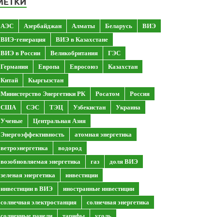
МЕТКИ
АЭС
Азербайджан
Алматы
Беларусь
ВИЭ
ВИЭ-генерация
ВИЭ в Казахстане
ВИЭ в России
Великобритания
ГЭС
Германия
Европа
Евросоюз
Казахстан
Китай
Кыргызстан
Министерство Энергетики РК
Росатом
Россия
США
СЭС
ТЭЦ
Узбекистан
Украина
Ученые
Центральная Азия
Энергоэффективность
атомная энергетика
ветроэнергетика
водород
возобновляемая энергетика
газ
доля ВИЭ
зеленая энергетика
инвестиции
инвестиции в ВИЭ
иностранные инвестиции
солнечная электростанция
солнечная энергетика
солнечные панели
тарифы
уголь