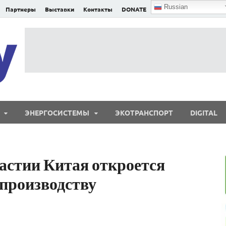
Russian
Партнеры
Выставки
Контакты
DONATE
E²nergy
E²nergy — энергетика Евразии и мира
ЭНЕРГОСИСТЕМЫ
ЭКОТРАНСПОРТ
DIGITAL
астии Китая откроется
 производству