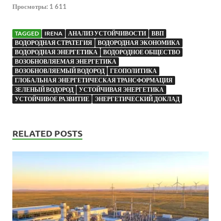
Просмотры:
1 611
TAGGED
IRENA
АНАЛИЗ УСТОЙЧИВОСТИ
ВВП
ВОДОРОДНАЯ СТРАТЕГИЯ
ВОДОРОДНАЯ ЭКОНОМИКА
ВОДОРОДНАЯ ЭНЕРГЕТИКА
ВОДОРОДНОЕ ОБЩЕСТВО
ВОЗОБНОВЛЯЕМАЯ ЭНЕРГЕТИКА
ВОЗОБНОВЛЯЕМЫЙ ВОДОРОД
ГЕОПОЛИТИКА
ГЛОБАЛЬНАЯ ЭНЕРГЕТИЧЕСКАЯ ТРАНСФОРМАЦИЯ
ЗЕЛЕНЫЙ ВОДОРОД
УСТОЙЧИВАЯ ЭНЕРГЕТИКА
УСТОЙЧИВОЕ РАЗВИТИЕ
ЭНЕРГЕТИЧЕСКИЙ ДОКЛАД
RELATED POSTS