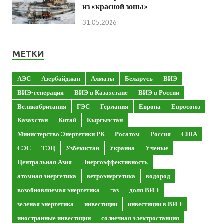
из «красной зоны»
31.05.2026
МЕТКИ
АЭС
Азербайджан
Алматы
Беларусь
ВИЭ
ВИЭ-генерация
ВИЭ в Казахстане
ВИЭ в России
Великобритания
ГЭС
Германия
Европа
Евросоюз
Казахстан
Китай
Кыргызстан
Министерство Энергетики РК
Росатом
Россия
США
СЭС
ТЭЦ
Узбекистан
Украина
Ученые
Центральная Азия
Энергоэффективность
атомная энергетика
ветроэнергетика
водород
возобновляемая энергетика
газ
доля ВИЭ
зеленая энергетика
инвестиции
инвестиции в ВИЭ
иностранные инвестиции
солнечная электростанция