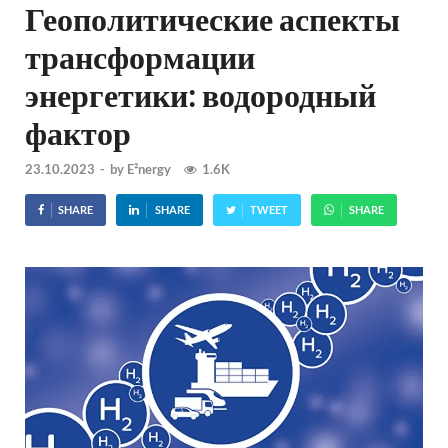
Геополитические аспекты
трансформации
энергетики: водородный
фактор
23.10.2023
-
by
E²nergy
1.6K
SHARE
SHARE
TWEET
SHARE