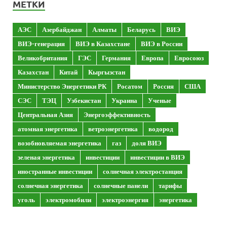
МЕТКИ
АЭС
Азербайджан
Алматы
Беларусь
ВИЭ
ВИЭ-генерация
ВИЭ в Казахстане
ВИЭ в России
Великобритания
ГЭС
Германия
Европа
Евросоюз
Казахстан
Китай
Кыргызстан
Министерство Энергетики РК
Росатом
Россия
США
СЭС
ТЭЦ
Узбекистан
Украина
Ученые
Центральная Азия
Энергоэффективность
атомная энергетика
ветроэнергетика
водород
возобновляемая энергетика
газ
доля ВИЭ
зеленая энергетика
инвестиции
инвестиции в ВИЭ
иностранные инвестиции
солнечная электростанция
солнечная энергетика
солнечные панели
тарифы
уголь
электромобили
электроэнергия
энергетика