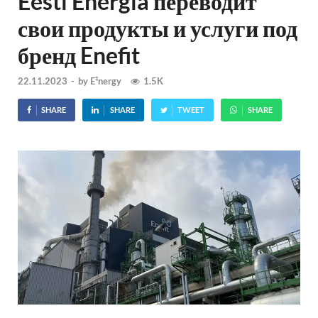
Eesti Energia переводит
свои продукты и услуги под
бренд Enefit
22.11.2023
-
by
E²nergy
1.5K
SHARE
SHARE
TWEET
SHARE