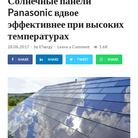
Солнечные панели
Panasonic вдвое
эффективнее при высоких
температурах
28.06.2017
-
by
E²nergy
-
Leave a Comment
1.6K
SHARE
SHARE
TWEET
SHARE