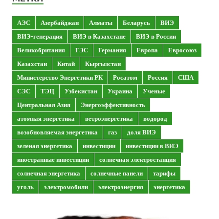
АЭС
Азербайджан
Алматы
Беларусь
ВИЭ
ВИЭ-генерация
ВИЭ в Казахстане
ВИЭ в России
Великобритания
ГЭС
Германия
Европа
Евросоюз
Казахстан
Китай
Кыргызстан
Министерство Энергетики РК
Росатом
Россия
США
СЭС
ТЭЦ
Узбекистан
Украина
Ученые
Центральная Азия
Энергоэффективность
атомная энергетика
ветроэнергетика
водород
возобновляемая энергетика
газ
доля ВИЭ
зеленая энергетика
инвестиции
инвестиции в ВИЭ
иностранные инвестиции
солнечная электростанция
солнечная энергетика
солнечные панели
тарифы
уголь
электромобили
электроэнергия
энергетика