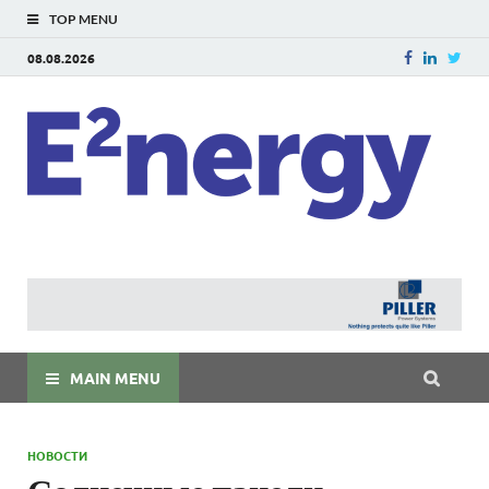
TOP MENU
08.08.2026
E
E²ner
энерг
Евраз
мира
MAIN MENU
НОВОСТИ