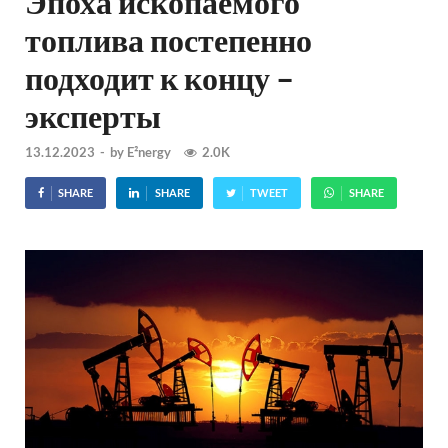
Эпоха ископаемого
топлива постепенно
подходит к концу –
эксперты
13.12.2023
-
by
E²nergy
2.0K
SHARE
SHARE
TWEET
SHARE