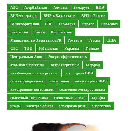
АЭС
Азербайджан
Алматы
Беларусь
ВИЭ
ВИЭ-генерация
ВИЭ в Казахстане
ВИЭ в России
Великобритания
ГЭС
Германия
Европа
Евросоюз
Казахстан
Китай
Кыргызстан
Министерство Энергетики РК
Росатом
Россия
США
СЭС
ТЭЦ
Узбекистан
Украина
Ученые
Центральная Азия
Энергоэффективность
атомная энергетика
ветроэнергетика
водород
возобновляемая энергетика
газ
доля ВИЭ
зеленая энергетика
инвестиции
инвестиции в ВИЭ
иностранные инвестиции
солнечная электростанция
солнечная энергетика
солнечные панели
тарифы
уголь
электромобили
электроэнергия
энергетика