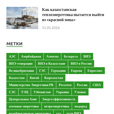
Как казахстанская
теплоэнергетика пытается выйти
из «красной зоны»
31.05.2026
МЕТКИ
АЭС
Азербайджан
Алматы
Беларусь
ВИЭ
ВИЭ-генерация
ВИЭ в Казахстане
ВИЭ в России
Великобритания
ГЭС
Германия
Европа
Евросоюз
Казахстан
Китай
Кыргызстан
Министерство Энергетики РК
Росатом
Россия
США
СЭС
ТЭЦ
Узбекистан
Украина
Ученые
Центральная Азия
Энергоэффективность
атомная энергетика
ветроэнергетика
водород
возобновляемая энергетика
газ
доля ВИЭ