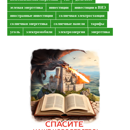
зеленая энергетика
инвестиции
инвестиции в ВИЭ
иностранные инвестиции
солнечная электростанция
солнечная энергетика
солнечные панели
тарифы
уголь
электромобили
электроэнергия
энергетика