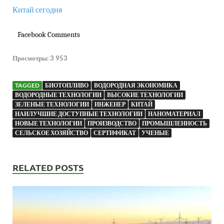
Китай сегодня
Facebook Comments
Просмотры:
3 953
TAGGED
БИОТОПЛИВО
ВОДОРОДНАЯ ЭКОНОМИКА
ВОДОРОДНЫЕ ТЕХНОЛОГИИ
ВЫСОКИЕ ТЕХНОЛОГИИ
ЗЕЛЕНЫЕ ТЕХНОЛОГИИ
ИНЖЕНЕР
КИТАЙ
НАИЛУЧШИЕ ДОСТУПНЫЕ ТЕХНОЛОГИИ
НАНОМАТЕРИАЛ
НОВЫЕ ТЕХНОЛОГИИ
ПРОИЗВОДСТВО
ПРОМЫШЛЕННОСТЬ
СЕЛЬСКОЕ ХОЗЯЙСТВО
СЕРТИФИКАТ
УЧЕНЫЕ
RELATED POSTS