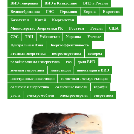
ВИЭ-генерация
ВИЭ в Казахстане
ВИЭ в России
Великобритания
ГЭС
Германия
Европа
Евросоюз
Казахстан
Китай
Кыргызстан
Министерство Энергетики РК
Росатом
Россия
США
СЭС
ТЭЦ
Узбекистан
Украина
Ученые
Центральная Азия
Энергоэффективность
атомная энергетика
ветроэнергетика
водород
возобновляемая энергетика
газ
доля ВИЭ
зеленая энергетика
инвестиции
инвестиции в ВИЭ
иностранные инвестиции
солнечная электростанция
солнечная энергетика
солнечные панели
тарифы
уголь
электромобили
электроэнергия
энергетика