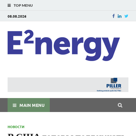
TOP MENU
08.08.2026
E
E²ner
энерг
Евраз
мира
MAIN MENU
НОВОСТИ