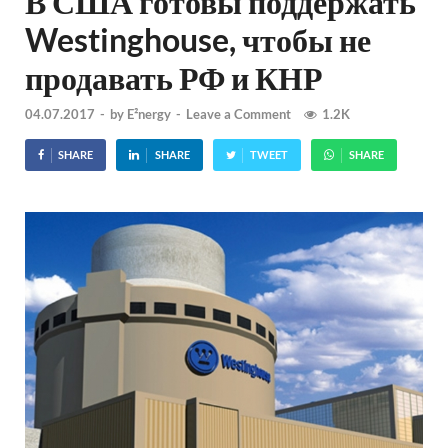
В США готовы поддержать
Westinghouse, чтобы не
продавать РФ и КНР
04.07.2017
-
by
E²nergy
-
Leave a Comment
1.2K
SHARE
SHARE
TWEET
SHARE