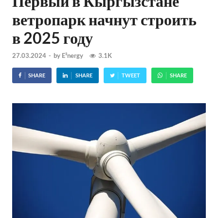
Первый в Кыргызстане
ветропарк начнут строить
в 2025 году
27.03.2024
-
by
E²nergy
3.1K
SHARE
SHARE
TWEET
SHARE