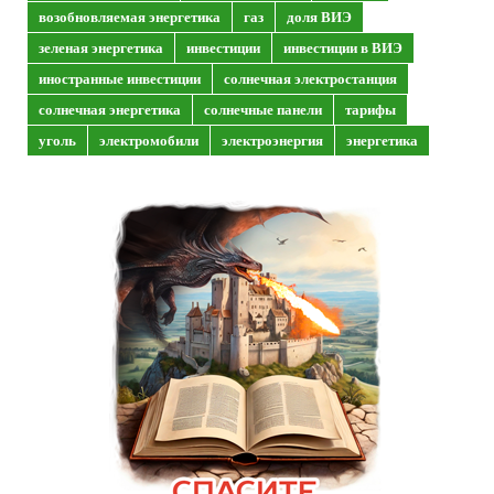
возобновляемая энергетика
газ
доля ВИЭ
зеленая энергетика
инвестиции
инвестиции в ВИЭ
иностранные инвестиции
солнечная электростанция
солнечная энергетика
солнечные панели
тарифы
уголь
электромобили
электроэнергия
энергетика