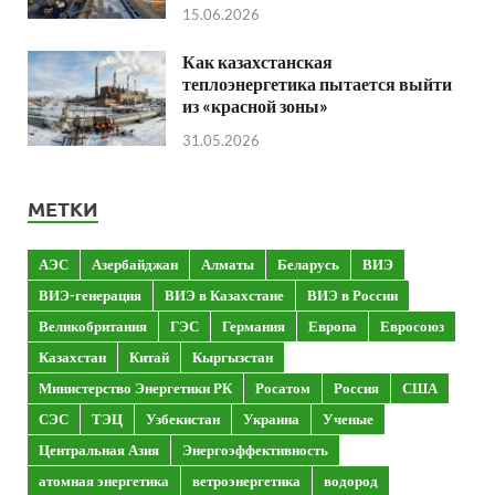
15.06.2026
Как казахстанская
теплоэнергетика пытается выйти
из «красной зоны»
31.05.2026
МЕТКИ
АЭС
Азербайджан
Алматы
Беларусь
ВИЭ
ВИЭ-генерация
ВИЭ в Казахстане
ВИЭ в России
Великобритания
ГЭС
Германия
Европа
Евросоюз
Казахстан
Китай
Кыргызстан
Министерство Энергетики РК
Росатом
Россия
США
СЭС
ТЭЦ
Узбекистан
Украина
Ученые
Центральная Азия
Энергоэффективность
атомная энергетика
ветроэнергетика
водород