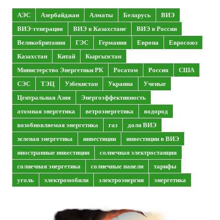
АЭС
Азербайджан
Алматы
Беларусь
ВИЭ
ВИЭ-генерация
ВИЭ в Казахстане
ВИЭ в России
Великобритания
ГЭС
Германия
Европа
Евросоюз
Казахстан
Китай
Кыргызстан
Министерство Энергетики РК
Росатом
Россия
США
СЭС
ТЭЦ
Узбекистан
Украина
Ученые
Центральная Азия
Энергоэффективность
атомная энергетика
ветроэнергетика
водород
возобновляемая энергетика
газ
доля ВИЭ
зеленая энергетика
инвестиции
инвестиции в ВИЭ
иностранные инвестиции
солнечная электростанция
солнечная энергетика
солнечные панели
тарифы
уголь
электромобили
электроэнергия
энергетика