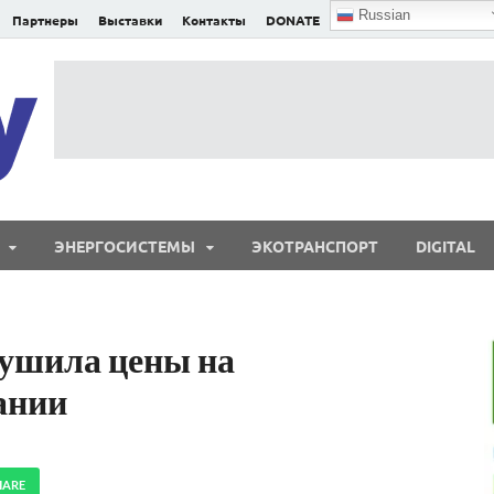
Russian
Партнеры
Выставки
Контакты
DONATE
E²nergy
E²nergy — энергетика Евразии и мира
ЭНЕРГОСИСТЕМЫ
ЭКОТРАНСПОРТ
DIGITAL
рушила цены на
ании
HARE