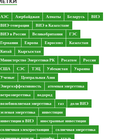
МЕТКИ
АЭС
Азербайджан
Алматы
Беларусь
ВИЭ
ВИЭ-генерация
ВИЭ в Казахстане
ВИЭ в России
Великобритания
ГЭС
Германия
Европа
Евросоюз
Казахстан
Китай
Кыргызстан
Министерство Энергетики РК
Росатом
Россия
США
СЭС
ТЭЦ
Узбекистан
Украина
Ученые
Центральная Азия
Энергоэффективность
атомная энергетика
ветроэнергетика
водород
возобновляемая энергетика
газ
доля ВИЭ
зеленая энергетика
инвестиции
инвестиции в ВИЭ
иностранные инвестиции
солнечная электростанция
солнечная энергетика
солнечные панели
тарифы
уголь