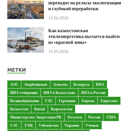
переходит на рельсы экологизации
и глубокой переработки
15.06.2026
Как казахстанская
теплоэнергетика пытается выйти
из «красной зоны»
31.05.2026
МЕТКИ
АЭС
Азербайджан
Алматы
Беларусь
ВИЭ
ВИЭ-генерация
ВИЭ в Казахстане
ВИЭ в России
Великобритания
ГЭС
Германия
Европа
Евросоюз
Казахстан
Китай
Кыргызстан
Министерство Энергетики РК
Росатом
Россия
США
СЭС
ТЭЦ
Узбекистан
Украина
Ученые