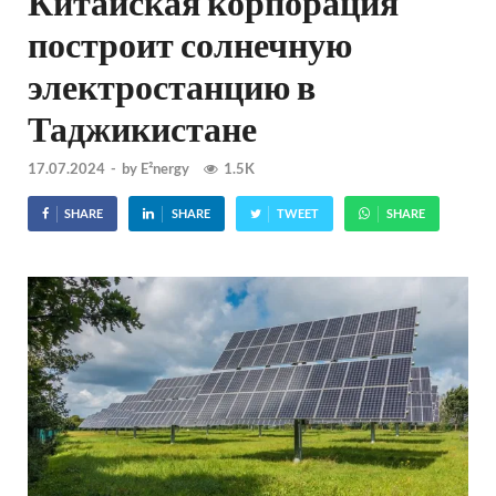
Китайская корпорация
построит солнечную
электростанцию в
Таджикистане
17.07.2024
-
by
E²nergy
1.5K
SHARE
SHARE
TWEET
SHARE