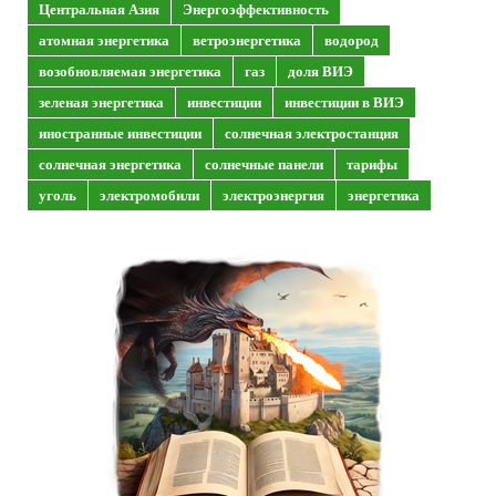
Центральная Азия
Энергоэффективность
атомная энергетика
ветроэнергетика
водород
возобновляемая энергетика
газ
доля ВИЭ
зеленая энергетика
инвестиции
инвестиции в ВИЭ
иностранные инвестиции
солнечная электростанция
солнечная энергетика
солнечные панели
тарифы
уголь
электромобили
электроэнергия
энергетика