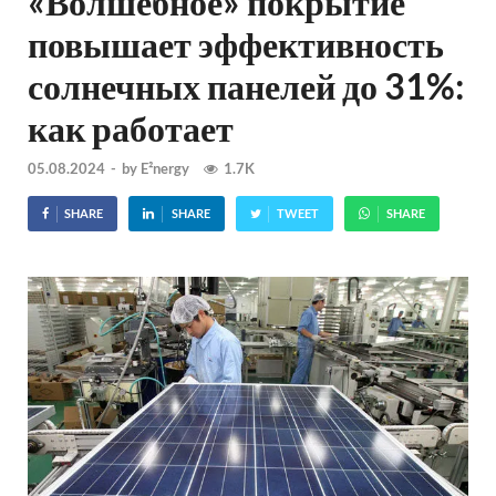
«Волшебное» покрытие
повышает эффективность
солнечных панелей до 31%:
как работает
05.08.2024
-
by
E²nergy
1.7K
SHARE
SHARE
TWEET
SHARE