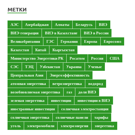
МЕТКИ
АЭС
Азербайджан
Алматы
Беларусь
ВИЭ
ВИЭ-генерация
ВИЭ в Казахстане
ВИЭ в России
Великобритания
ГЭС
Германия
Европа
Евросоюз
Казахстан
Китай
Кыргызстан
Министерство Энергетики РК
Росатом
Россия
США
СЭС
ТЭЦ
Узбекистан
Украина
Ученые
Центральная Азия
Энергоэффективность
атомная энергетика
ветроэнергетика
водород
возобновляемая энергетика
газ
доля ВИЭ
зеленая энергетика
инвестиции
инвестиции в ВИЭ
иностранные инвестиции
солнечная электростанция
солнечная энергетика
солнечные панели
тарифы
уголь
электромобили
электроэнергия
энергетика