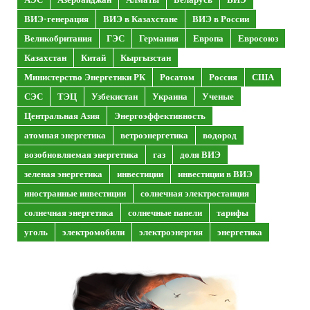
ВИЭ-генерация
ВИЭ в Казахстане
ВИЭ в России
Великобритания
ГЭС
Германия
Европа
Евросоюз
Казахстан
Китай
Кыргызстан
Министерство Энергетики РК
Росатом
Россия
США
СЭС
ТЭЦ
Узбекистан
Украина
Ученые
Центральная Азия
Энергоэффективность
атомная энергетика
ветроэнергетика
водород
возобновляемая энергетика
газ
доля ВИЭ
зеленая энергетика
инвестиции
инвестиции в ВИЭ
иностранные инвестиции
солнечная электростанция
солнечная энергетика
солнечные панели
тарифы
уголь
электромобили
электроэнергия
энергетика