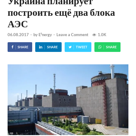
Украина планирует
построить ещё два блока
АЭС
06.08.2017
-
by
E²nergy
-
Leave a Comment
1.0K
SHARE
SHARE
TWEET
SHARE