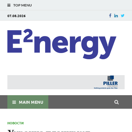
TOP MENU
07.08.2026
E
E²ner
энерг
Евраз
мира
MAIN MENU
НОВОСТИ