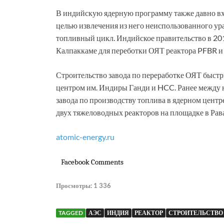
В индийскую ядерную программу также давно вхо
целью извлечения из него неиспользованного ур
топливный цикл. Индийское правительство в 201
Калпаккаме для переботки ОЯТ реактора PFBR и
Строительство завода по переработке ОЯТ быстр
центром им. Индиры Ганди и HCC. Ранее между 
завода по производству топлива в ядерном центр
двух тяжеловодных реакторов на площадке в Рава
atomic-energy.ru
Facebook Comments
Просмотры:
1 336
TAGGED
АЭС
ИНДИЯ
РЕАКТОР
СТРОИТЕЛЬСТВО