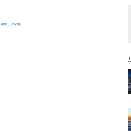
ризоваться
.