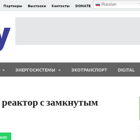
Russian
Партнеры
Выставки
Контакты
DONATE
E²nergy
E²nergy — энергетика Евразии и мира
ЭНЕРГОСИСТЕМЫ
ЭКОТРАНСПОРТ
DIGITAL
 реактор с замкнутым
HARE