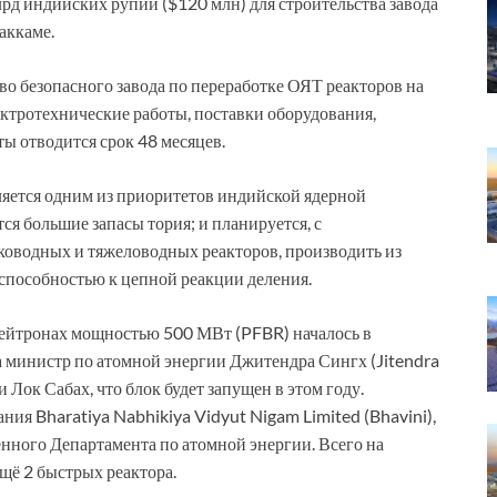
рд индийских рупий ($120 млн) для строительства завода
аккаме.
о безопасного завода по переработке ОЯТ реакторов на
ектротехнические работы, поставки оборудования,
ты отводится срок 48 месяцев.
яется одним из приоритетов индийской ядерной
ся большие запасы тория; и планируется, с
ководных и тяжеловодных реакторов, производить из
 способностью к цепной реакции деления.
нейтронах мощностью 500 МВт (PFBR) началось в
а министр по атомной энергии Джитендра Сингх (Jitendra
Лок Сабах, что блок будет запущен в этом году.
ия Bharatiya Nabhikiya Vidyut Nigam Limited (Bhavini),
нного Департамента по атомной энергии. Всего на
щё 2 быстрых реактора.