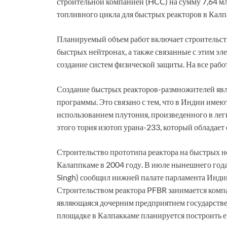
строительной компанией (HCC) на сумму 7,64 мл
топливного цикла для быстрых реакторов в Калп
Планируемый объем работ включает строительств
быстрых нейтронах, а также связанные с этим эл
создание систем физической защиты. На все рабо
Создание быстрых реакторов-размножителей явл
программы. Это связано с тем, что в Индии имеют
использованием плутония, произведенного в лег
этого тория изотоп урана-233, который обладает
Строительство прототипа реактора на быстрых 
Калаппкаме в 2004 году. В июле нынешнего год
Singh) сообщил нижней палате парламента Индии 
Строительством реактора PFBR занимается компан
являющаяся дочерним предприятием государстве
площадке в Калпаккаме планируется построить е