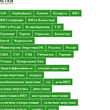
МЕТКИ
АЭС
Азербайджан
Алматы
Беларусь
ВИЭ
ВИЭ-генерация
ВИЭ в Казахстане
ВИЭ в России
Великобритания
ГЭС
Германия
Европа
Евросоюз
Казахстан
Китай
Кыргызстан
Министерство Энергетики РК
Росатом
Россия
США
СЭС
ТЭЦ
Узбекистан
Украина
Ученые
Центральная Азия
Энергоэффективность
атомная энергетика
ветроэнергетика
водород
возобновляемая энергетика
газ
доля ВИЭ
зеленая энергетика
инвестиции
инвестиции в ВИЭ
иностранные инвестиции
солнечная электростанция
солнечная энергетика
солнечные панели
тарифы
уголь