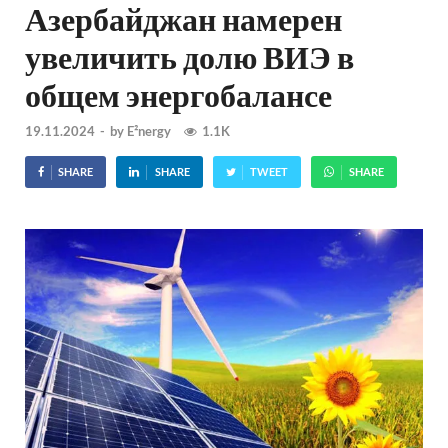
Азербайджан намерен
увеличить долю ВИЭ в
общем энергобалансе
19.11.2024
-
by
E²nergy
1.1K
SHARE
SHARE
TWEET
SHARE