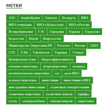
МЕТКИ
АЭС
Азербайджан
Алматы
Беларусь
ВИЭ
ВИЭ-генерация
ВИЭ в Казахстане
ВИЭ в России
Великобритания
ГЭС
Германия
Европа
Евросоюз
Казахстан
Китай
Кыргызстан
Министерство Энергетики РК
Росатом
Россия
США
СЭС
ТЭЦ
Узбекистан
Украина
Ученые
Центральная Азия
Энергоэффективность
атомная энергетика
ветроэнергетика
водород
возобновляемая энергетика
газ
доля ВИЭ
зеленая энергетика
инвестиции
инвестиции в ВИЭ
иностранные инвестиции
солнечная электростанция
солнечная энергетика
солнечные панели
тарифы
уголь
электромобили
электроэнергия
энергетика